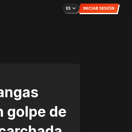
ES
INICIAR SESIÓN
angas
n golpe de
scarchada