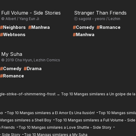
RE
LIRE
Full Volume - Side Stories
Stranger Than Friends
© Albert / Yang Eun Ji
ⓒ sagold - yeoro / Lezhin
#
#
#
#
Neighbors
Manhwa
Comedy
Romance
#
#
Webtoons
Manhwa
RE
My Suha
© 2019 Cha Hyun, Lezhin Comics
#
#
Comedy
Drama
#
Romance
gle-strike-of-shimmering-frost
→
Top 10 Mangas similares a Un golpe de l
-
-
no
Top 10 Mangas similares a El Amor Es Una Ilusión!
Top 10 Mangas simila
-
Mangas similares a Shell Boy
Top 10 Mangas similares a Full Volume - Side
-
-
 Friends
Top 10 Mangas similares a Love Shuttle - Side Story
-
 Side Story
Top 10 Mangas similares a My Suha