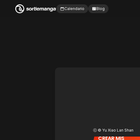
Calendario
Blog
ⓒ © Yu Xiao Lan Shan
CREAR MIS