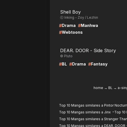
LIRE
LI
Shell Boy
ⓒ Inking - Zoy / Lezhin
#
#
Drama
Manhwa
#
Webtoons
LIRE
LI
DEAR. DOOR - Side Story
© Pluto
#
#
#
BL
Drama
Fantasy
home
→
BL
→
a-sin
Top 10 Mangas similares a Pintor Noctur
-
Top 10 Mangas similares a Jinx
Top 10 
Top 10 Mangas similares a Stranger Than
Top 10 Mangas similares a DEAR. DOOR -