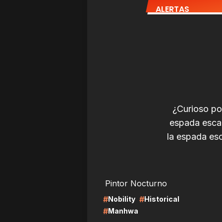
ALERTAS
¿Curioso po
espada escar
la espada es
LIRE
LI
Pintor Nocturno
#
#
Nobility
Historical
#
Manhwa