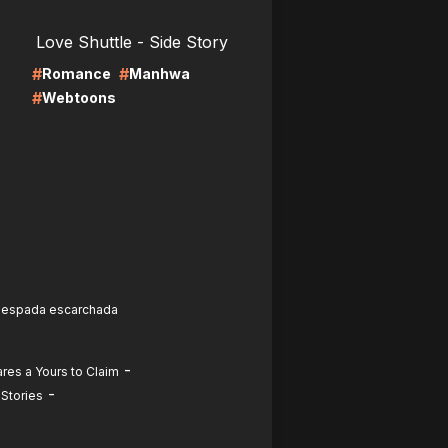
LIRE
Love Shuttle - Side Story
#
#
Romance
Manhwa
#
Webtoons
a espada escarchada
-
res a Yours to Claim
-
 Stories