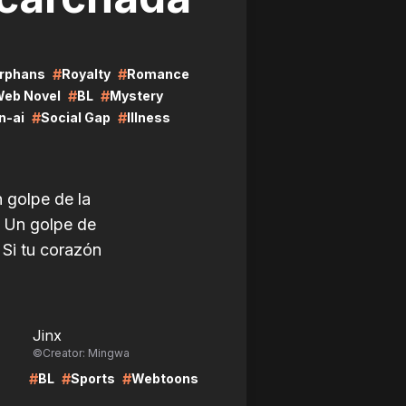
#
#
rphans
Royalty
Romance
#
#
Web Novel
BL
Mystery
#
#
n-ai
Social Gap
Illness
 golpe de la
a Un golpe de
Si tu corazón
LIRE
Jinx
©Creator: Mingwa
#
#
#
BL
Sports
Webtoons