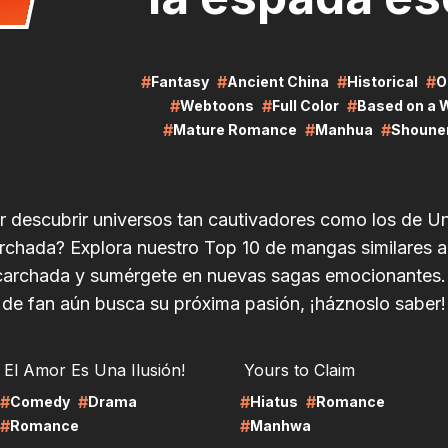
#
#
#
#
Fantasy
Ancient China
Historical
O
#
#
#
Webtoons
Full Color
Based on a 
#
#
#
Mature Romance
Manhua
Shoune
r descubrir universos tan cautivadores como los de Un
chada? Explora nuestro Top 10 de mangas similares 
carchada y sumérgete en nuevas sagas emocionantes. 
de fan aún busca su próxima pasión, ¡háznoslo saber!
RE
LIRE
El Amor Es Una Ilusión!
Yours to Claim
#
#
#
#
Comedy
Drama
Hiatus
Romance
#
#
Romance
Manhwa