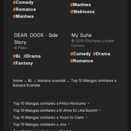
#
Comedy
#
Manhwa
#
Romance
#
Webtoons
#
Manhwa
LIRE
LIRE
DEAR. DOOR - Side
My Suha
© 2019 Cha Hyun, Lezhin
Story
Comics
© Pluto
#
#
Comedy
Drama
#
#
BL
Drama
#
Romance
#
Fantasy
home
→
BL
→
banana-scandal
→
Top 10 Mangas similares a
Banana Scandal
-
Top 10 Mangas similares a Pintor Nocturno
-
Top 10 Mangas similares a El Amor Es Una Ilusión!
-
Top 10 Mangas similares a Yours to Claim
-
Top 10 Mangas similares a Jinx