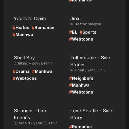
#
LIRE
LIRE
Yours to Claim
Jinx
©Creator: Mingwa
#
#
Hiatus
Romance
#
#
BL
Sports
#
Manhwa
#
Webtoons
LIRE
LIRE
Shell Boy
Full Volume - Side
ⓒ Inking - Zoy / Lezhin
Stories
© Albert / Yang Eun Ji
#
#
Drama
Manhwa
#
#
Webtoons
Neighbors
#
Manhwa
#
Webtoons
LIRE
LIRE
Stranger Than
Love Shuttle - Side
Friends
Story
ⓒ sagold - yeoro / Lezhin
#
Romance