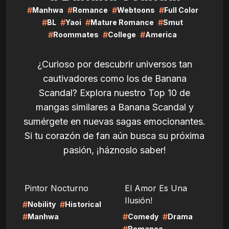
#
#
#
#
Manhwa
Romance
Webtoons
Full Color
#
#
#
#
BL
Yaoi
Mature Romance
Smut
#
#
#
Roommates
College
America
¿Curioso por descubrir universos tan
cautivadores como los de Banana
Scandal? Explora nuestro Top 10 de
mangas similares a Banana Scandal y
sumérgete en nuevas sagas emocionantes.
Si tu corazón de fan aún busca su próxima
pasión, ¡háznoslo saber!
LIRE
LIRE
Pintor Nocturno
El Amor Es Una
Ilusión!
#
#
Nobility
Historical
#
#
#
Manhwa
Comedy
Drama
Romance