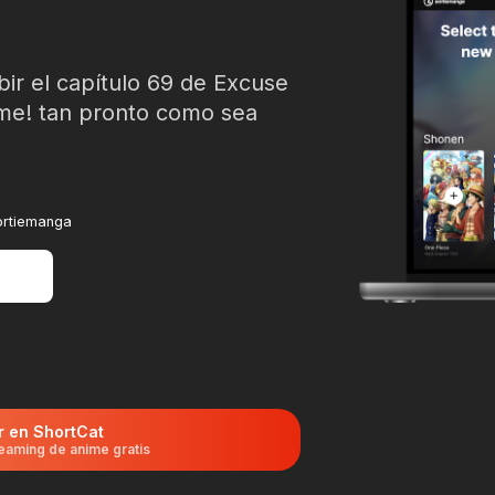
bir el capítulo 69 de Excuse
g me! tan pronto como sea
Sortiemanga
r en ShortCat
eaming de anime gratis