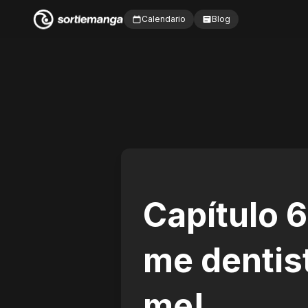
Calendario
Blog
Capítulo 
me dentist
me!