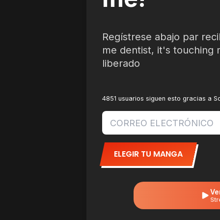
Regístrese abajo par reci
me dentist, it's touchin
liberado
4851 usuarios siguen esto gracias a 
ELEGIR TU MANGA
Ve
Str