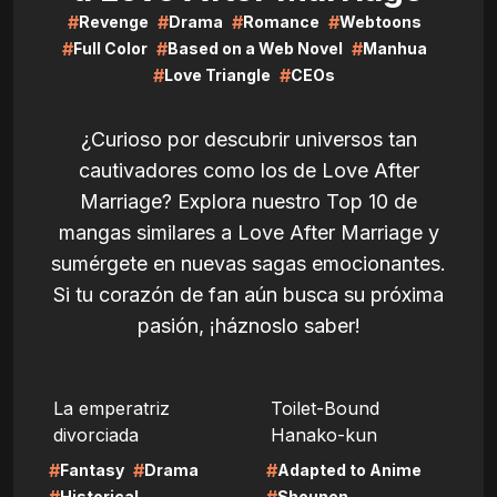
#
#
#
#
Revenge
Drama
Romance
Webtoons
#
#
#
Full Color
Based on a Web Novel
Manhua
#
#
Love Triangle
CEOs
¿Curioso por descubrir universos tan
cautivadores como los de Love After
Marriage? Explora nuestro Top 10 de
mangas similares a Love After Marriage y
sumérgete en nuevas sagas emocionantes.
Si tu corazón de fan aún busca su próxima
pasión, ¡háznoslo saber!
LIRE
LIRE
La emperatriz
Toilet-Bound
divorciada
Hanako-kun
#
#
#
Fantasy
Drama
Adapted to Anime
Historical
Shounen