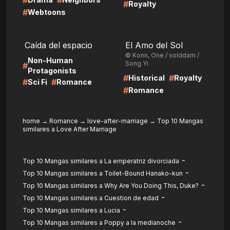
#
#
#
Royalty
#
Webtoons
LIRE
LIRE
Caída del espacio
El Amo del Sol
© Konn, One / solddam /
Non-Human
Song Yi
#
Protagonists
#
#
Historical
Royalty
#
#
Sci Fi
Romance
#
Romance
home
→
Romance
→
love-after-marriage
→
Top 10 Mangas
similares a Love After Marriage
-
Top 10 Mangas similares a La emperatriz divorciada
-
Top 10 Mangas similares a Toilet-Bound Hanako-kun
-
Top 10 Mangas similares a Why Are You Doing This, Duke?
-
Top 10 Mangas similares a Cuestion de edad
-
Top 10 Mangas similares a Lucia
-
Top 10 Mangas similares a Poppy a la medianoche