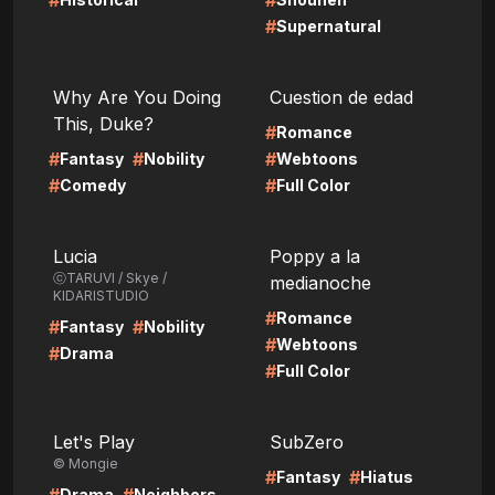
#
#
#
Supernatural
LIRE
LIRE
Why Are You Doing
Cuestion de edad
This, Duke?
#
Romance
#
#
#
Fantasy
Nobility
Webtoons
#
#
Comedy
Full Color
LIRE
LIRE
Lucia
Poppy a la
ⓒTARUVI / Skye /
medianoche
KIDARISTUDIO
#
Romance
#
#
Fantasy
Nobility
#
Webtoons
#
Drama
#
Full Color
LIRE
LIRE
Let's Play
SubZero
© Mongie
#
#
Fantasy
Hiatus
Drama
Neighbors