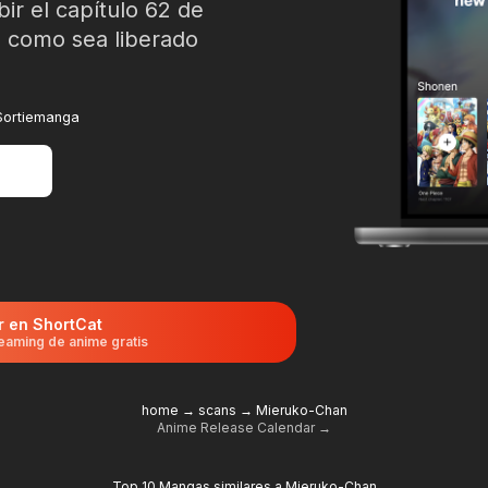
bir el capítulo 62 de
 como sea liberado
 Sortiemanga
r en ShortCat
eaming de anime gratis
home
→
scans
→
Mieruko-Chan
Anime Release Calendar →
Top 10 Mangas similares a Mieruko-Chan