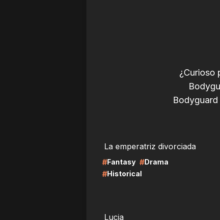
¿Curioso 
Bodygua
Bodyguard 
LIRE
LI
La emperatriz divorciada
#
#
Fantasy
Drama
#
Historical
LIRE
LI
Lucia