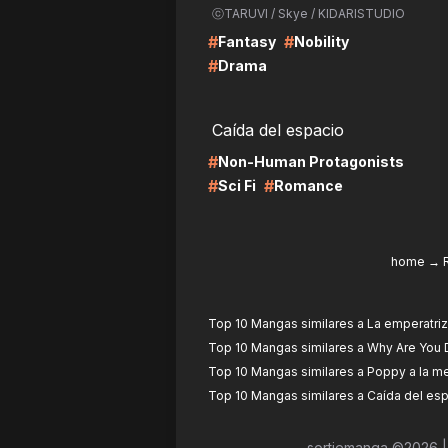
ⓒTARUVI / Skye / KIDARISTUDIO
#
#
Fantasy
Nobility
#
Drama
LIRE
LI
Caída del espacio
#
Non-Human Protagonists
#
#
Sci Fi
Romance
home
→
Top 10 Mangas similares a La emperatriz
Top 10 Mangas similares a Why Are You 
Top 10 Mangas similares a Poppy a la 
Top 10 Mangas similares a Caída del es
sortiemanga ©
2026