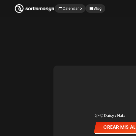
Calendario
Blog
ⓒ ⓒ Daisy / Nata
CREAR MIS A