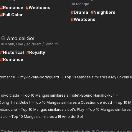
© Mongie
#
#
Romance
Webtoons
#
#
Drama
Neighbors
#
Full Color
#
Webtoons
RE
El Amo del Sol
© Konn, One / solddam / Song Yi
#
#
Historical
Royalty
#
Romance
Romance
→
my-lovely-bodyguard
→
Top 10 Mangas similares a My Lovely 
-
-
 divorciada
Top 10 Mangas similares a Toilet-Bound Hanako-kun
-
-
Doing This, Duke?
Top 10 Mangas similares a Cuestion de edad
Top 10 Ma
-
-
medianoche
Top 10 Mangas similares a Let's Play
Top 10 Mangas similares
-
pacio
Top 10 Mangas similares a El Amo del Sol
|
Todas las imágenes e ilustraciones están bajo © Derechos de auto