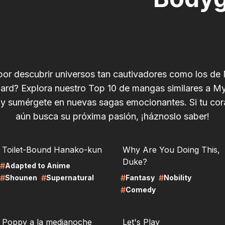
por descubrir universos tan cautivadores como los de
rd? Explora nuestro Top 10 de mangas similares a M
y sumérgete en nuevas sagas emocionantes. Si tu cor
aún busca su próxima pasión, ¡háznoslo saber!
RE
LIRE
Toilet-Bound Hanako-kun
Why Are You Doing This,
Duke?
#
Adapted to Anime
#
#
#
#
Shounen
Supernatural
Fantasy
Nobility
#
Comedy
RE
LIRE
Poppy a la medianoche
Let's Play