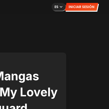
ES
INICIAR SESIÓN
Mangas
 My Lovely
uard