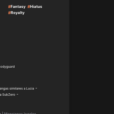
#
#
Fantasy
Hiatus
#
Royalty
Bodyguard
-
ngas similares a Lucia
-
 a SubZero
r
|
Menciones legales