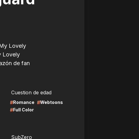
 My Lovely
y Lovely
azón de fan
LIRE
Cuestion de edad
#
#
Romance
Webtoons
#
Full Color
LIRE
SubZero