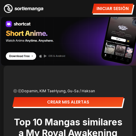
INICIAR SESIÓN
ⓒ ⓒDopamin, KIM TaeHyung, Gu-Sa / Haksan
CREAR MIS ALERTAS
Top 10 Mangas similares
a My Royal Awakening