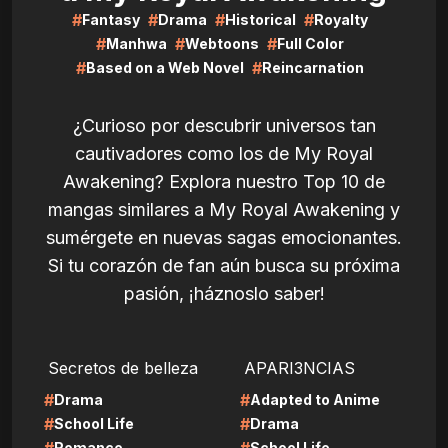
#
#
#
#
Fantasy
Drama
Historical
Royalty
#
#
#
Manhwa
Webtoons
Full Color
#
#
Based on a Web Novel
Reincarnation
¿Curioso por descubrir universos tan
cautivadores como los de My Royal
Awakening? Explora nuestro Top 10 de
mangas similares a My Royal Awakening y
sumérgete en nuevas sagas emocionantes.
Si tu corazón de fan aún busca su próxima
pasión, ¡háznoslo saber!
LIRE
LIRE
Secretos de belleza
APARI3NCIAS
#
#
Drama
Adapted to Anime
#
#
School Life
Drama
Romance
School Life