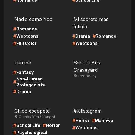
#
#
LIRE
LIRE
Nadie como Yoo
Mi secreto más
íntimo
#
Romance
#
#
#
Webtoons
Drama
Romance
#
#
Full Color
Webtoons
LIRE
LIRE
Lumine
School Bus
Graveyard
#
Fantasy
©lilredbeany
Non-Human
#
Protagonists
#
Drama
LIRE
LIRE
Chico escopeta
#Killstagram
© Carnby Kim / Hongpil
#
#
Horror
Manhwa
#
#
School Life
Horror
#
Webtoons
#
Psychological