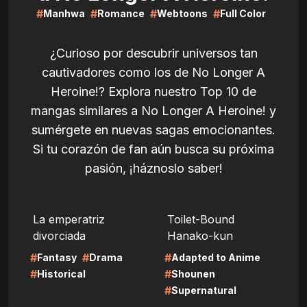
#
#
#
#
Manhwa
Romance
Webtoons
Full Color
¿Curioso por descubrir universos tan
cautivadores como los de No Longer A
Heroine!? Explora nuestro Top 10 de
mangas similares a No Longer A Heroine! y
sumérgete en nuevas sagas emocionantes.
Si tu corazón de fan aún busca su próxima
pasión, ¡háznoslo saber!
LIRE
LIRE
La emperatriz
Toilet-Bound
divorciada
Hanako-kun
#
#
#
Fantasy
Drama
Adapted to Anime
#
#
Historical
Shounen
#
Supernatural