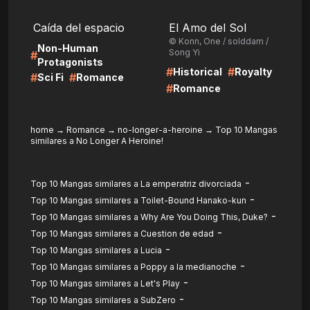
LIRE
LIRE
Caída del espacio
El Amo del Sol
© Konn, One / solddam /
Non-Human
Song Yi
#
Protagonists
#
#
Historical
Royalty
#
#
Sci Fi
Romance
#
Romance
home
→
Romance
→
no-longer-a-heroine
→
Top 10 Mangas
similares a No Longer A Heroine!
-
Top 10 Mangas similares a La emperatriz divorciada
-
Top 10 Mangas similares a Toilet-Bound Hanako-kun
-
Top 10 Mangas similares a Why Are You Doing This, Duke?
-
Top 10 Mangas similares a Cuestion de edad
-
Top 10 Mangas similares a Lucia
-
Top 10 Mangas similares a Poppy a la medianoche
-
Top 10 Mangas similares a Let's Play
-
Top 10 Mangas similares a SubZero