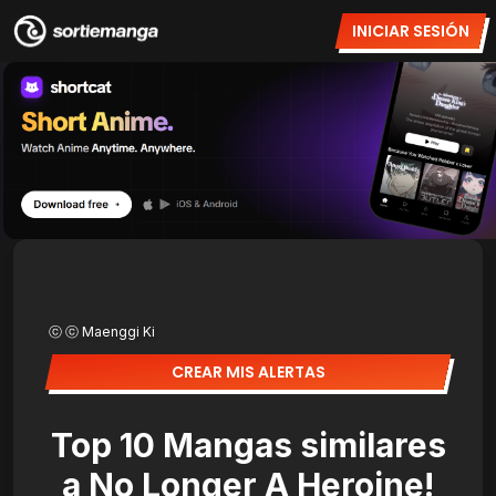
INICIAR SESIÓN
ⓒ ⓒ Maenggi Ki
CREAR MIS ALERTAS
Top 10 Mangas similares
a No Longer A Heroine!