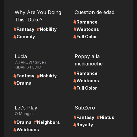
LIRE
LIRE
Why Are You Doing
Cuestion de edad
This, Duke?
#
Romance
#
#
#
Fantasy
Nobility
Webtoons
#
#
Comedy
Full Color
LIRE
LIRE
Lucia
Poppy a la
ⓒTARUVI / Skye /
medianoche
KIDARISTUDIO
#
Romance
#
#
Fantasy
Nobility
#
Webtoons
#
Drama
#
Full Color
LIRE
LIRE
Let's Play
SubZero
© Mongie
#
#
Fantasy
Hiatus
#
#
Drama
Neighbors
#
Royalty
#
Webtoons