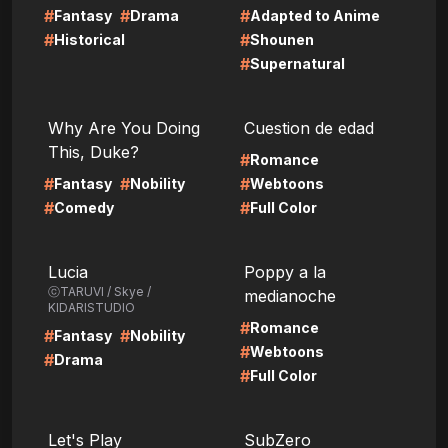
#
#
#
Fantasy
Drama
Adapted to Anime
#
#
Historical
Shounen
#
Supernatural
LIRE
LIRE
Why Are You Doing
Cuestion de edad
This, Duke?
#
Romance
#
#
#
Fantasy
Nobility
Webtoons
#
#
Comedy
Full Color
LIRE
LIRE
Lucia
Poppy a la
ⓒTARUVI / Skye /
medianoche
KIDARISTUDIO
#
Romance
#
#
Fantasy
Nobility
#
Webtoons
#
Drama
#
Full Color
LIRE
LIRE
Let's Play
SubZero