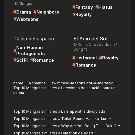
© Mongie
#
#
Fantasy
Hiatus
#
#
Drama
Neighbors
#
Royalty
#
Webtoons
LIRE
LIRE
Caída del espacio
El Amo del Sol
© Konn, One / solddam /
Non-Human
Song Yi
#
Protagonists
#
#
Historical
Royalty
#
#
Sci Fi
Romance
#
Romance
home
→
Romance
→
swimming-lessons-for-a-mermaid
→
Top 10 Mangas similares a Lecciones de natación para una
sirena
-
Top 10 Mangas similares a La emperatriz divorciada
-
Top 10 Mangas similares a Toilet-Bound Hanako-kun
-
Top 10 Mangas similares a Why Are You Doing This, Duke?
-
Top 10 Mangas similares a Cuestion de edad