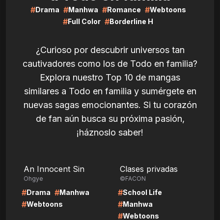
#
#
#
#
Drama
Manhwa
Romance
Webtoons
#
#
Full Color
Borderline H
¿Curioso por descubrir universos tan
cautivadores como los de Todo en familia?
Explora nuestro Top 10 de mangas
similares a Todo en familia y sumérgete en
nuevas sagas emocionantes. Si tu corazón
de fan aún busca su próxima pasión,
¡háznoslo saber!
LIRE
LIRE
An Innocent Sin
Clases privadas
Ohgye
©FACON
#
#
#
Drama
Manhwa
School Life
#
#
Webtoons
Manhwa
#
Webtoons