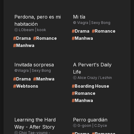
LIRE
LIRE
Perdona, pero es mi
Mi tía
© Viagra | Sexy Bong
habitación
ⓒ LObeam | kook
#
#
Drama
Romance
#
#
#
Drama
Romance
Manhwa
#
Manhwa
LIRE
LIRE
Invitada sorpresa
A Pervert's Daily
©Viagra | Sexy Bong
Life
ⓒ Alice Crazy / Lezhin
#
#
Drama
Manhwa
#
#
Webtoons
Boarding House
#
Romance
#
Manhwa
LIRE
LIRE
Learning the Hard
Perro guardián
ⓒ G-goon | C.Dyce
Way - After Story
ⓒ Choi Tae-young -
Drama
Romance