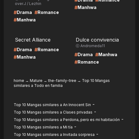
#
#
over.J / Lezhin
#
Manhwa
#
#
Drama
Romance
#
Manhwa
LIRE
LIRE
Secret Alliance
Dulce convivencia
ⓒ Andromeda11
#
#
Drama
Romance
#
#
Drama
Manhwa
#
Manhwa
#
Romance
home
→
Mature
→
the-family-tree
→
Top 10 Mangas
similares a Todo en familia
-
Top 10 Mangas similares a An Innocent Sin
-
Top 10 Mangas similares a Clases privadas
-
Top 10 Mangas similares a Perdona, pero es mi habitación
-
Top 10 Mangas similares a Mi tía
-
Top 10 Mangas similares a Invitada sorpresa