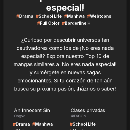
especial!
#
#
#
#
Drama
School Life
Manhwa
Webtoons
#
#
Full Color
Borderline H
¿Curioso por descubrir universos tan
cautivadores como los de ¡No eres nada
especial!? Explora nuestro Top 10 de
mangas similares a ¡No eres nada especial!
y sumérgete en nuevas sagas
emocionantes. Si tu corazón de fan aún
busca su próxima pasión, ¡háznoslo saber!
LIRE
LIRE
An Innocent Sin
Clases privadas
Ohgye
©FACON
#
#
#
Drama
Manhwa
School Life