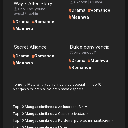
ⓒ G-goon | C.Dyce
Way - After Story
ⓒ Choi Tae-young -
#
#
Drama
Romance
over.J / Lezhin
#
Manhwa
#
#
Drama
Romance
#
Manhwa
LIRE
LIRE
Secret Alliance
Dulce convivencia
ⓒ Andromeda11
#
#
Drama
Romance
#
#
Drama
Manhwa
#
Manhwa
#
Romance
home
→
Mature
→
you-re-not-that-special
→
Top 10
Mangas similares a ¡No eres nada especial!
-
Top 10 Mangas similares a An Innocent Sin
-
Top 10 Mangas similares a Clases privadas
-
Top 10 Mangas similares a Perdona, pero es mi habitación
-
Top 10 Mangas similares a Mi tía