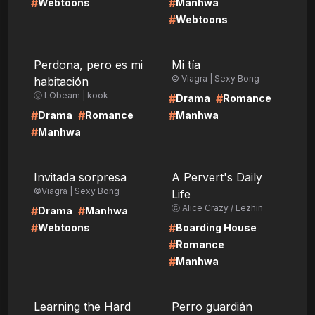
#
#
Webtoons
Manhwa
#
Webtoons
LIRE
LIRE
Perdona, pero es mi
Mi tía
© Viagra | Sexy Bong
habitación
ⓒ LObeam | kook
#
#
Drama
Romance
#
#
#
Drama
Romance
Manhwa
#
Manhwa
LIRE
LIRE
Invitada sorpresa
A Pervert's Daily
©Viagra | Sexy Bong
Life
ⓒ Alice Crazy / Lezhin
#
#
Drama
Manhwa
#
#
Webtoons
Boarding House
#
Romance
#
Manhwa
LIRE
LIRE
Learning the Hard
Perro guardián