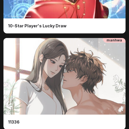
ⓒ ⓒ ICHO/Shampion/FANSIA
10-Star Player's Lucky Draw
manhwa
11336