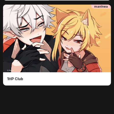
manhwa
ⓒ ©elfboi
1HP Club