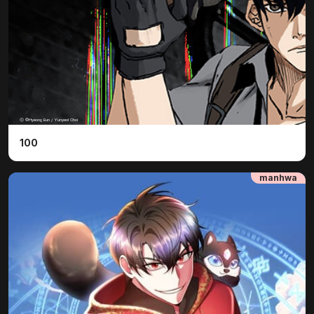
ⓒ ©Hyeong Eun / Yunyeol Choi
100
manhwa