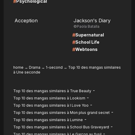
#
Psychological
LIRE
LIRE
Acception
Jackson's Diary
©Paola Batalla
#
Supernatural
#
School Life
#
Webtoons
home
→
Drama
→
1-second
→
Top 10 des mangas similaires
à Une seconde
-
Top 10 des mangas similaires à True Beauty
-
Top 10 des mangas similaires à Lookism
-
Top 10 des mangas similaires à I Love Yoo
-
Top 10 des mangas similaires à Mon plus grand secret
-
Top 10 des mangas similaires à Lumine
-
Top 10 des mangas similaires à School Bus Graveyard
-
Top 10 des mangas similaires à Le Garçon au fusil