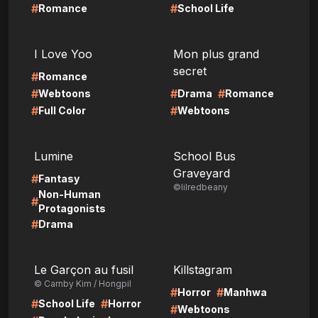
#
#
Romance
School Life
LIRE
LIRE
I Love Yoo
Mon plus grand
secret
#
Romance
#
#
#
Webtoons
Drama
Romance
#
#
Full Color
Webtoons
LIRE
LIRE
Lumine
School Bus
Graveyard
#
Fantasy
©lilredbeany
Non-Human
#
Protagonists
#
Drama
LIRE
LIRE
Le Garçon au fusil
Killstagram
© Carnby Kim / Hongpil
#
#
Horror
Manhwa
#
#
School Life
Horror
#
Webtoons