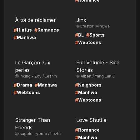
#
LIRE
LIRE
À toi de réclamer
Jinx
©Creator: Mingwa
#
#
Hiatus
Romance
#
#
BL
Sports
#
Manhwa
#
Webtoons
LIRE
LIRE
Le Garçon aux
Full Volume - Side
perles
Stories
ⓒ Inking - Zoy / Lezhin
© Albert / Yang Eun Ji
#
#
#
Drama
Manhwa
Neighbors
#
#
Webtoons
Manhwa
#
Webtoons
LIRE
LIRE
Stranger Than
Love Shuttle
Friends
#
Romance
ⓒ sagold - yeoro / Lezhin
#
Manhwa