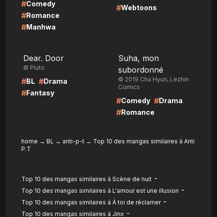
#
Comedy
#
Webtoons
#
Romance
#
Manhwa
LIRE
LIRE
Dear. Door
Suha, mon
© Pluto
subordonné
© 2019 Cha Hyun, Lezhin
#
#
BL
Drama
Comics
#
Fantasy
#
#
Comedy
Drama
#
Romance
home
→
BL
→
anti-p-t
→
Top 10 des mangas similaires à Anti
P.T
-
Top 10 des mangas similaires à Scène de nuit
-
Top 10 des mangas similaires à L'amour est une illusion
-
Top 10 des mangas similaires à À toi de réclamer
-
Top 10 des mangas similaires à Jinx