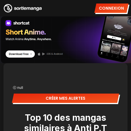
CONNEXION
ⓒ null
CRÉER MES ALERTES
Top 10 des mangas
similaires à Anti P.T