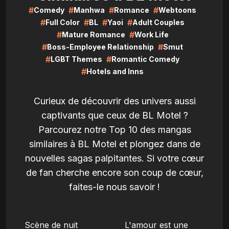
#
#
#
#
Comedy
Manhwa
Romance
Webtoons
#
#
#
#
Full Color
BL
Yaoi
Adult Couples
#
#
Mature Romance
Work Life
#
#
Boss-Employee Relationship
Smut
#
#
LGBT Themes
Romantic Comedy
#
Hotels and Inns
Curieux de découvrir des univers aussi
captivants que ceux de BL Motel ?
Parcourez notre Top 10 des mangas
similaires à BL Motel et plongez dans de
nouvelles sagas palpitantes. Si votre cœur
de fan cherche encore son coup de cœur,
faites-le nous savoir !
LIRE
LIRE
Scène de nuit
L'amour est une