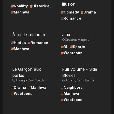
illusion
#
#
Nobility
Historical
#
#
#
Manhwa
Comedy
Drama
#
Romance
LIRE
LIRE
À toi de réclamer
Jinx
©Creator: Mingwa
#
#
Hiatus
Romance
#
#
BL
Sports
#
Manhwa
#
Webtoons
LIRE
LIRE
Le Garçon aux
Full Volume - Side
perles
Stories
ⓒ Inking - Zoy / Lezhin
© Albert / Yang Eun Ji
#
#
#
Drama
Manhwa
Neighbors
#
#
Webtoons
Manhwa
#
Webtoons
LIRE
LIRE