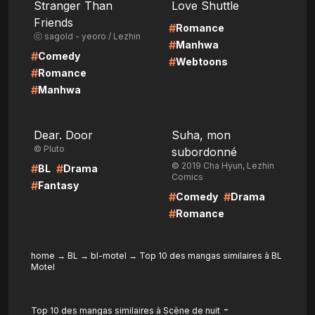
Stranger Than
Love Shuttle
Friends
#
Romance
ⓒ sagold - yeoro / Lezhin
#
Manhwa
#
Comedy
#
Webtoons
#
Romance
#
Manhwa
LIRE
LIRE
Dear. Door
Suha, mon
© Pluto
subordonné
© 2019 Cha Hyun, Lezhin
#
#
BL
Drama
Comics
#
Fantasy
#
#
Comedy
Drama
#
Romance
home
→
BL
→
bl-motel
→
Top 10 des mangas similaires à BL
Motel
-
Top 10 des mangas similaires à Scène de nuit