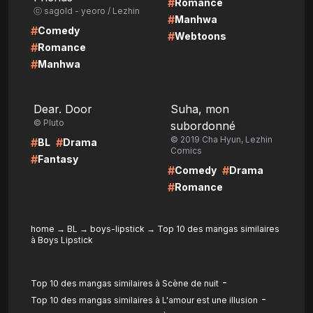
#
Romance
ⓒ sagold - yeoro / Lezhin
#
Manhwa
#
Comedy
#
Webtoons
#
Romance
#
Manhwa
LIRE
LIRE
Dear. Door
Suha, mon
© Pluto
subordonné
© 2019 Cha Hyun, Lezhin
#
#
BL
Drama
Comics
#
Fantasy
#
#
Comedy
Drama
#
Romance
home
→
BL
→
boys-lipstick
→
Top 10 des mangas similaires
à Boys Lipstick
-
Top 10 des mangas similaires à Scène de nuit
-
Top 10 des mangas similaires à L'amour est une illusion