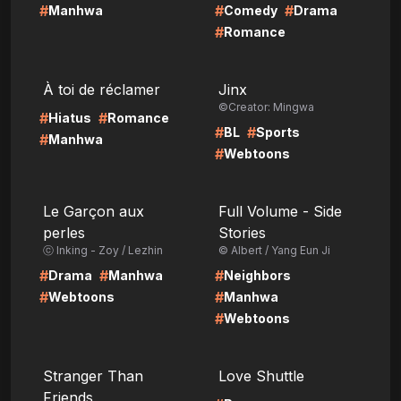
#
#
#
Manhwa
Comedy
Drama
#
Romance
LIRE
LIRE
À toi de réclamer
Jinx
©Creator: Mingwa
#
#
Hiatus
Romance
#
#
BL
Sports
#
Manhwa
#
Webtoons
LIRE
LIRE
Le Garçon aux
Full Volume - Side
perles
Stories
ⓒ Inking - Zoy / Lezhin
© Albert / Yang Eun Ji
#
#
#
Drama
Manhwa
Neighbors
#
#
Webtoons
Manhwa
#
Webtoons
LIRE
LIRE
Stranger Than
Love Shuttle
Friends