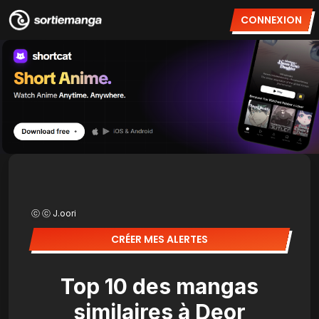
CONNEXION
ⓒ ⓒ J.oori
CRÉER MES ALERTES
Top 10 des mangas
similaires à Deor