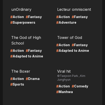
LIRE
LIRE
unOrdinary
Lecteur omniscient
#
#
#
#
Action
Fantasy
Action
Fantasy
#
#
Superpowers
Adventure
LIRE
LIRE
The God of High
Tower of God
School
#
#
Action
Fantasy
#
#
#
Action
Fantasy
Adapted to Anime
#
Adapted to Anime
LIRE
LIRE
The Boxer
Viral hit
©Taejoon Park , Kim
#
#
Action
Drama
Junghyun
#
Sports
#
#
Action
Comedy
#
Manhwa
LIRE
LIRE