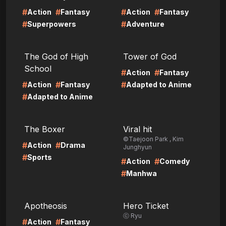
#
#
#
#
Action
Fantasy
Action
Fantasy
#
#
Superpowers
Adventure
LIRE
LIRE
The God of High
Tower of God
School
#
#
Action
Fantasy
#
#
#
Action
Fantasy
Adapted to Anime
#
Adapted to Anime
LIRE
LIRE
The Boxer
Viral hit
©Taejoon Park , Kim
#
#
Action
Drama
Junghyun
#
Sports
#
#
Action
Comedy
#
Manhwa
LIRE
LIRE
Apotheosis
Hero Ticket
ⓒ Ryu
#
#
Action
Fantasy