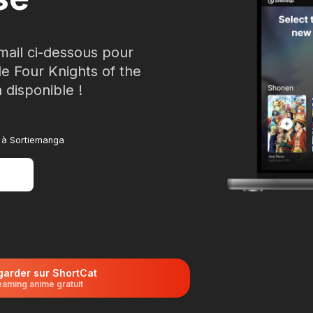
mail ci-dessous pour
de Four Knights of the
 disponible !
e à Sortiemanga
garder sur ShortCat
eaming anime gratuit