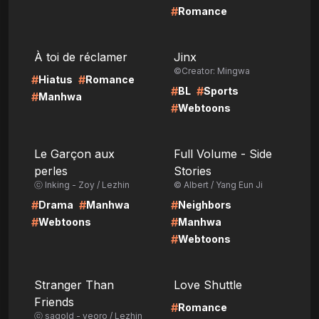
#
Romance
LIRE
LIRE
À toi de réclamer
Jinx
©Creator: Mingwa
#
#
Hiatus
Romance
#
#
BL
Sports
#
Manhwa
#
Webtoons
LIRE
LIRE
Le Garçon aux
Full Volume - Side
perles
Stories
ⓒ Inking - Zoy / Lezhin
© Albert / Yang Eun Ji
#
#
#
Drama
Manhwa
Neighbors
#
#
Webtoons
Manhwa
#
Webtoons
LIRE
LIRE
Stranger Than
Love Shuttle
Friends
#
Romance
ⓒ sagold - yeoro / Lezhin