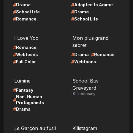
#
#
Drama
Adapted to Anime
#
#
School Life
Drama
#
#
Romance
School Life
LIRE
LIRE
I Love Yoo
Mon plus grand
secret
#
Romance
#
#
#
Webtoons
Drama
Romance
#
#
Full Color
Webtoons
LIRE
LIRE
Lumine
School Bus
Graveyard
#
Fantasy
©lilredbeany
Non-Human
#
Protagonists
#
Drama
LIRE
LIRE
Le Garçon au fusil
Killstagram