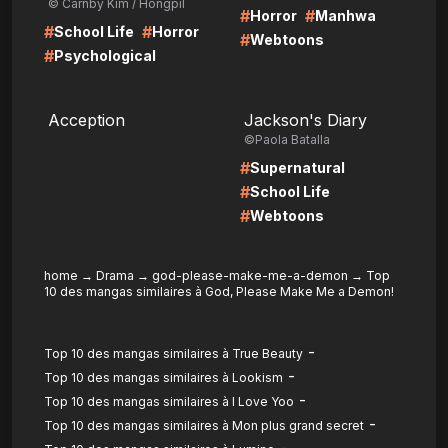
© Carnby Kim / Hongpil
#
#
Horror
Manhwa
#
#
School Life
Horror
#
Webtoons
#
Psychological
LIRE
LIRE
Acception
Jackson's Diary
©Paola Batalla
#
Supernatural
#
School Life
#
Webtoons
home
→
Drama
→
god-please-make-me-a-demon
→
Top
10 des mangas similaires à God, Please Make Me a Demon!
-
Top 10 des mangas similaires à True Beauty
-
Top 10 des mangas similaires à Lookism
-
Top 10 des mangas similaires à I Love Yoo
-
Top 10 des mangas similaires à Mon plus grand secret