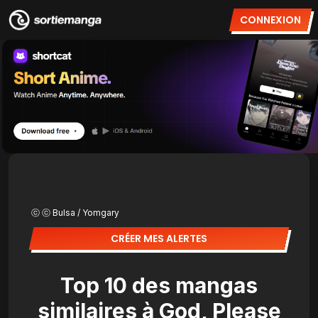
CONNEXION
ⓒ ⓒ Bulsa / Yomgary
CRÉER MES ALERTES
Top 10 des mangas
similaires à God, Please