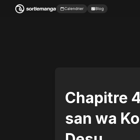
Calendrier
Blog
Chapitre 
san wa K
Desu