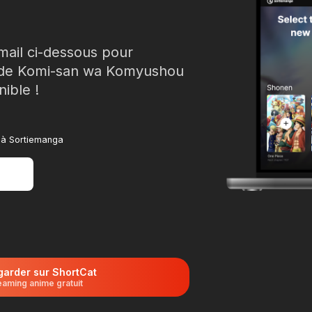
mail ci-dessous pour
3 de Komi-san wa Komyushou
nible !
ce à Sortiemanga
garder sur ShortCat
eaming anime gratuit