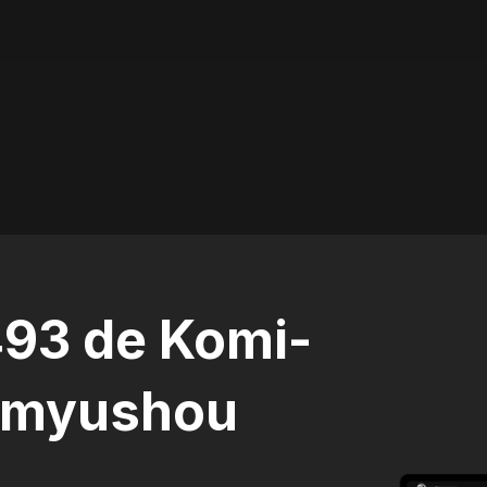
493 de Komi-
omyushou