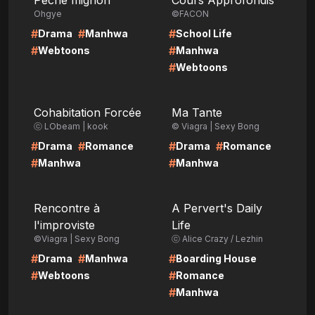
Péché mignon
Cours Approfondis
Ohgye
©FACON
#
#
#
Drama
Manhwa
School Life
#
#
Webtoons
Manhwa
#
Webtoons
LIRE
LIRE
Cohabitation Forcée
Ma Tante
ⓒ LObeam | kook
© Viagra | Sexy Bong
#
#
#
#
Drama
Romance
Drama
Romance
#
#
Manhwa
Manhwa
LIRE
LIRE
Rencontre à
A Pervert's Daily
l'improviste
Life
©Viagra | Sexy Bong
ⓒ Alice Crazy / Lezhin
#
#
#
Drama
Manhwa
Boarding House
#
#
Webtoons
Romance
#
Manhwa