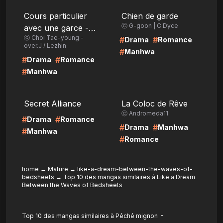
LIRE
LIRE
Cours particulier
Chien de garde
ⓒ G-goon | C.Dyce
avec une garce -
ⓒ Choi Tae-young -
After story
#
#
Drama
Romance
over.J / Lezhin
#
Manhwa
#
#
Drama
Romance
#
Manhwa
LIRE
LIRE
Secret Alliance
La Coloc de Rêve
ⓒ Andromeda11
#
#
Drama
Romance
#
#
Drama
Manhwa
#
Manhwa
#
Romance
home
→
Mature
→
like-a-dream-between-the-waves-of-
bedsheets
→
Top 10 des mangas similaires à Like a Dream
Between the Waves of Bedsheets
-
Top 10 des mangas similaires à Péché mignon