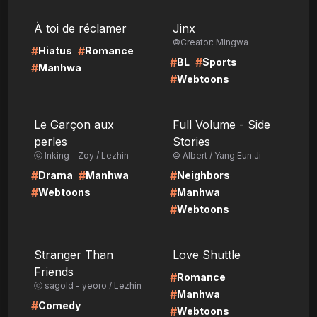
LIRE
LIRE
À toi de réclamer
Jinx
©Creator: Mingwa
#
#
Hiatus
Romance
#
#
BL
Sports
#
Manhwa
#
Webtoons
LIRE
LIRE
Le Garçon aux
Full Volume - Side
perles
Stories
ⓒ Inking - Zoy / Lezhin
© Albert / Yang Eun Ji
#
#
#
Drama
Manhwa
Neighbors
#
#
Webtoons
Manhwa
#
Webtoons
LIRE
LIRE
Stranger Than
Love Shuttle
Friends
#
Romance
ⓒ sagold - yeoro / Lezhin
#
Manhwa
#
Comedy
#
Webtoons