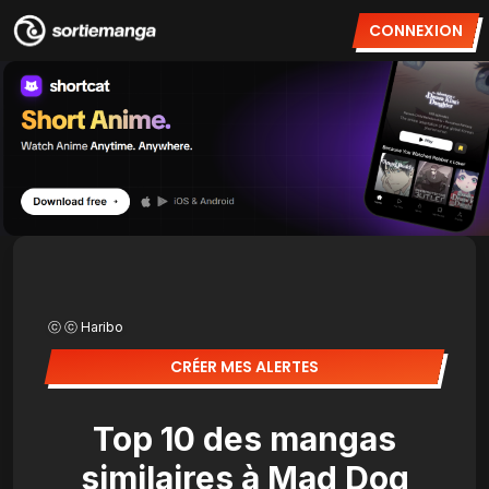
CONNEXION
ⓒ ⓒ Haribo
CRÉER MES ALERTES
Top 10 des mangas
similaires à Mad Dog