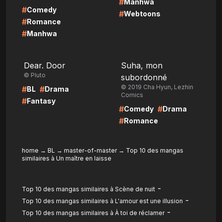
#
Manhwa
#
Comedy
#
Webtoons
#
Romance
#
Manhwa
LIRE
LIRE
Dear. Door
Suha, mon
© Pluto
subordonné
© 2019 Cha Hyun, Lezhin
#
#
BL
Drama
Comics
#
Fantasy
#
#
Comedy
Drama
#
Romance
home
→
BL
→
master-of-master
→
Top 10 des mangas
similaires à Un maître en laisse
-
Top 10 des mangas similaires à Scène de nuit
-
Top 10 des mangas similaires à L'amour est une illusion
-
Top 10 des mangas similaires à À toi de réclamer