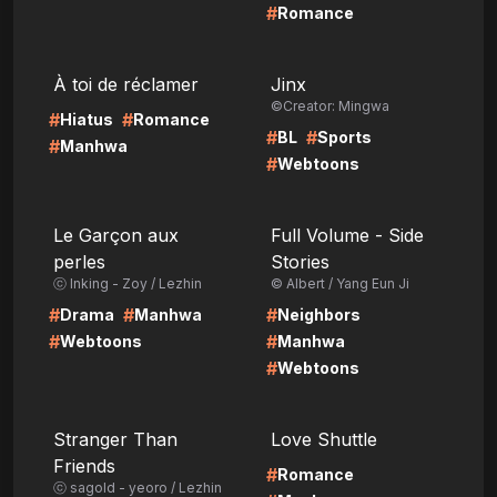
#
Romance
LIRE
LIRE
À toi de réclamer
Jinx
©Creator: Mingwa
#
#
Hiatus
Romance
#
#
BL
Sports
#
Manhwa
#
Webtoons
LIRE
LIRE
Le Garçon aux
Full Volume - Side
perles
Stories
ⓒ Inking - Zoy / Lezhin
© Albert / Yang Eun Ji
#
#
#
Drama
Manhwa
Neighbors
#
#
Webtoons
Manhwa
#
Webtoons
LIRE
LIRE
Stranger Than
Love Shuttle
Friends
#
Romance
ⓒ sagold - yeoro / Lezhin