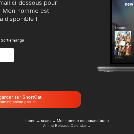
mail ci-dessous pour
 de Mon homme est
a disponible !
 à Sortiemanga
garder sur ShortCat
eaming anime gratuit
home
→
scans
→
Mon homme est paranoïaque
Anime Release Calendar →