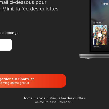
mail ci-dessous pour
 Mimi, la fée des culottes
!
à Sortiemanga
garder sur ShortCat
eaming anime gratuit
home
→
scans
→
Mimi, la fée des culottes
Anime Release Calendar →