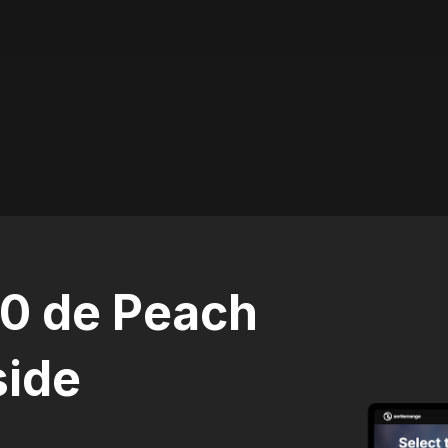
70 de Peach
side