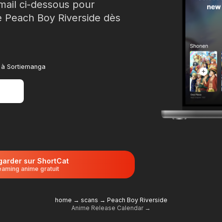
mail ci-dessous pour
de Peach Boy Riverside dès
e à Sortiemanga
garder sur ShortCat
eaming anime gratuit
home
→
scans
→
Peach Boy Riverside
Anime Release Calendar →