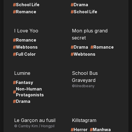
#
#
School Life
Drama
#
#
Romance
School Life
LIRE
LIRE
I Love Yoo
Mon plus grand
secret
#
Romance
#
#
#
Webtoons
Drama
Romance
#
#
Full Color
Webtoons
LIRE
LIRE
Lumine
School Bus
Graveyard
#
Fantasy
©lilredbeany
Non-Human
#
Protagonists
#
Drama
LIRE
LIRE
Le Garçon au fusil
Killstagram
© Carnby Kim / Hongpil
#
#
Horror
Manhwa