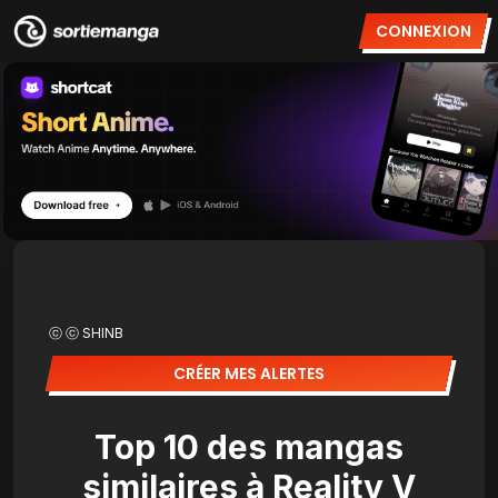
CONNEXION
ⓒ ​ⓒ SHINB
CRÉER MES ALERTES
Top 10 des mangas
similaires à Reality V