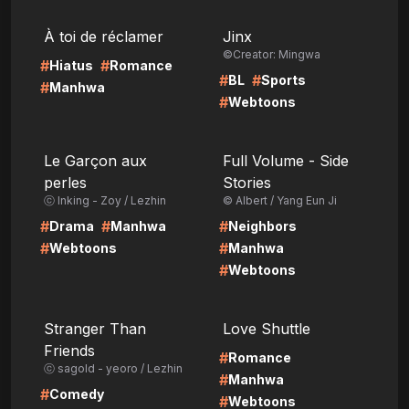
LIRE
LIRE
À toi de réclamer
Jinx
©Creator: Mingwa
#
#
Hiatus
Romance
#
#
BL
Sports
#
Manhwa
#
Webtoons
LIRE
LIRE
Le Garçon aux
Full Volume - Side
perles
Stories
ⓒ Inking - Zoy / Lezhin
© Albert / Yang Eun Ji
#
#
#
Drama
Manhwa
Neighbors
#
#
Webtoons
Manhwa
#
Webtoons
LIRE
LIRE
Stranger Than
Love Shuttle
Friends
#
Romance
ⓒ sagold - yeoro / Lezhin
#
Manhwa
#
Comedy
#
Webtoons