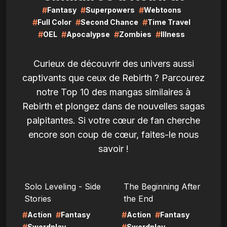
#
#
#
Fantasy
Superpowers
Webtoons
#
#
#
Full Color
Second Chance
Time Travel
#
#
#
#
OEL
Apocalypse
Zombies
Illness
Curieux de découvrir des univers aussi
captivants que ceux de Rebirth ? Parcourez
notre Top 10 des mangas similaires à
Rebirth et plongez dans de nouvelles sagas
palpitantes. Si votre cœur de fan cherche
encore son coup de cœur, faites-le nous
savoir !
LIRE
LIRE
Solo Leveling - Side
The Beginning After
Stories
the End
#
#
#
#
Action
Fantasy
Action
Fantasy
Swordplay
Swordplay