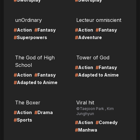
#
#
LIRE
LIRE
unOrdinary
Lecteur omniscient
#
#
#
#
Action
Fantasy
Action
Fantasy
#
#
Superpowers
Adventure
LIRE
LIRE
The God of High
Tower of God
School
#
#
Action
Fantasy
#
#
#
Action
Fantasy
Adapted to Anime
#
Adapted to Anime
LIRE
LIRE
The Boxer
Viral hit
©Taejoon Park , Kim
#
#
Action
Drama
Junghyun
#
Sports
#
#
Action
Comedy
#
Manhwa