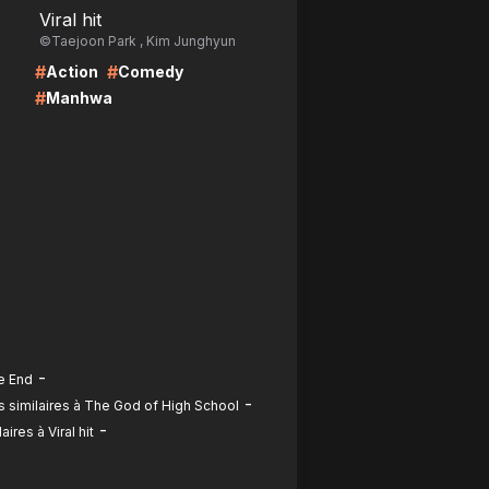
Viral hit
©Taejoon Park , Kim Junghyun
#
#
Action
Comedy
#
Manhwa
-
e End
-
 similaires à The God of High School
-
res à Viral hit