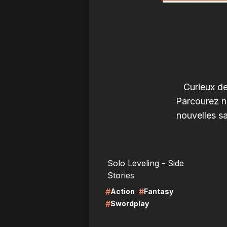
Curieux d
Parcourez n
nouvelles s
LIRE
LI
Solo Leveling - Side
Stories
#
#
Action
Fantasy
#
Swordplay
LIRE
LI