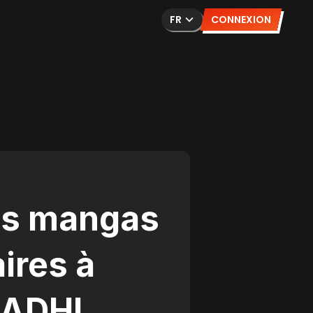
FR
CONNEXION
es mangas
aires à
ADHI