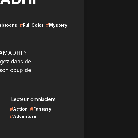
#
#
ebtoons
Full Color
Mystery
 SAMADHI ?
ngez dans de
 son coup de
LIRE
Lecteur omniscient
#
#
Action
Fantasy
#
Adventure
LIRE