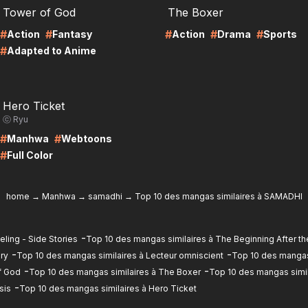
Tower of God
The Boxer
#
#
#
#
#
Action
Fantasy
Action
Drama
Sports
#
Adapted to Anime
RE
Hero Ticket
ⓒ Ryu
#
#
Manhwa
Webtoons
#
Full Color
home
→
Manhwa
→
samadhi
→
Top 10 des mangas similaires à SAMADHI
-
ling - Side Stories
Top 10 des mangas similaires à The Beginning After th
-
-
ry
Top 10 des mangas similaires à Lecteur omniscient
Top 10 des mangas
-
-
f God
Top 10 des mangas similaires à The Boxer
Top 10 des mangas similai
-
sis
Top 10 des mangas similaires à Hero Ticket