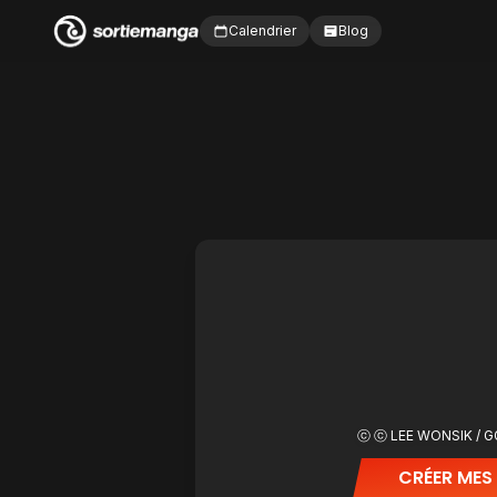
Calendrier
Blog
ⓒ ⓒ LEE WONSIK / 
CRÉER MES