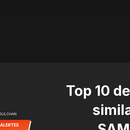
Top 10 d
simil
GGULCHAN
SAM
 ALERTES