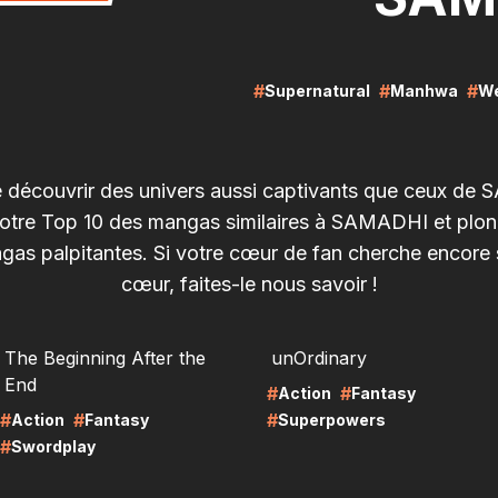
#
#
#
Supernatural
Manhwa
W
e découvrir des univers aussi captivants que ceux de
otre Top 10 des mangas similaires à SAMADHI et plo
agas palpitantes. Si votre cœur de fan cherche encore
cœur, faites-le nous savoir !
RE
LIRE
The Beginning After the
unOrdinary
End
#
#
Action
Fantasy
#
#
#
Action
Fantasy
Superpowers
#
Swordplay
RE
LIRE