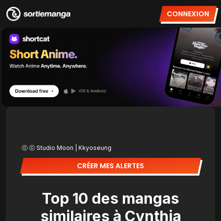
CONNEXION
ⓒ ⓒ Studio Moon | Kkyoseung
CRÉER MES ALERTES
Top 10 des mangas
similaires à Cynthia