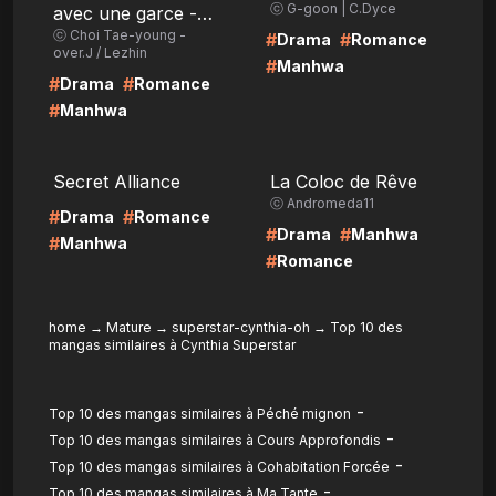
ⓒ G-goon | C.Dyce
avec une garce -
ⓒ Choi Tae-young -
After story
#
#
Drama
Romance
over.J / Lezhin
#
Manhwa
#
#
Drama
Romance
#
Manhwa
LIRE
LIRE
Secret Alliance
La Coloc de Rêve
ⓒ Andromeda11
#
#
Drama
Romance
#
#
Drama
Manhwa
#
Manhwa
#
Romance
home
→
Mature
→
superstar-cynthia-oh
→
Top 10 des
mangas similaires à Cynthia Superstar
-
Top 10 des mangas similaires à Péché mignon
-
Top 10 des mangas similaires à Cours Approfondis
-
Top 10 des mangas similaires à Cohabitation Forcée
-
Top 10 des mangas similaires à Ma Tante