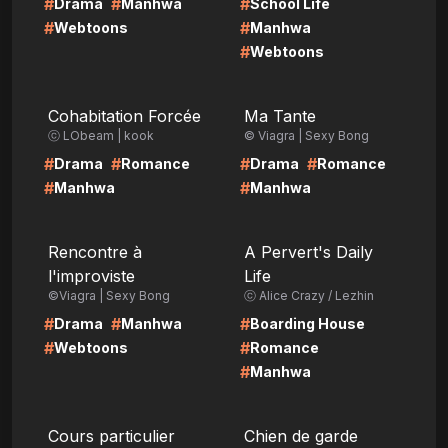
#
#
#
Drama
Manhwa
School Life
#
#
Webtoons
Manhwa
#
Webtoons
LIRE
LIRE
Cohabitation Forcée
Ma Tante
ⓒ LObeam | kook
© Viagra | Sexy Bong
#
#
#
#
Drama
Romance
Drama
Romance
#
#
Manhwa
Manhwa
LIRE
LIRE
Rencontre à
A Pervert's Daily
l'improviste
Life
©Viagra | Sexy Bong
ⓒ Alice Crazy / Lezhin
#
#
#
Drama
Manhwa
Boarding House
#
#
Webtoons
Romance
#
Manhwa
LIRE
LIRE
Cours particulier
Chien de garde