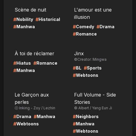
LIRE
LIRE
Scène de nuit
L'amour est une
illusion
#
#
Nobility
Historical
#
#
#
Manhwa
Comedy
Drama
#
Romance
LIRE
LIRE
À toi de réclamer
Jinx
©Creator: Mingwa
#
#
Hiatus
Romance
#
#
BL
Sports
#
Manhwa
#
Webtoons
LIRE
LIRE
Le Garçon aux
Full Volume - Side
perles
Stories
ⓒ Inking - Zoy / Lezhin
© Albert / Yang Eun Ji
#
#
#
Drama
Manhwa
Neighbors
#
#
Webtoons
Manhwa
#
Webtoons