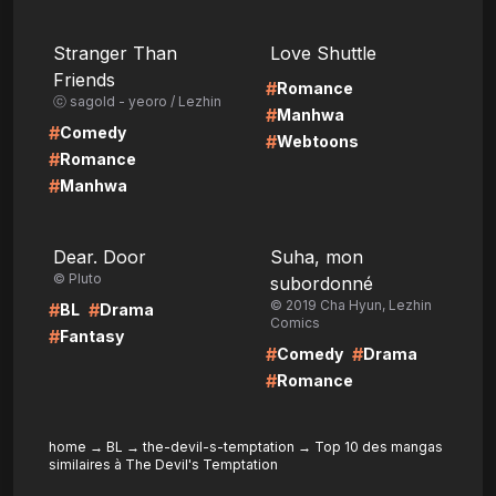
LIRE
LIRE
Stranger Than
Love Shuttle
Friends
#
Romance
ⓒ sagold - yeoro / Lezhin
#
Manhwa
#
Comedy
#
Webtoons
#
Romance
#
Manhwa
LIRE
LIRE
Dear. Door
Suha, mon
© Pluto
subordonné
© 2019 Cha Hyun, Lezhin
#
#
BL
Drama
Comics
#
Fantasy
#
#
Comedy
Drama
#
Romance
home
→
BL
→
the-devil-s-temptation
→
Top 10 des mangas
similaires à The Devil's Temptation