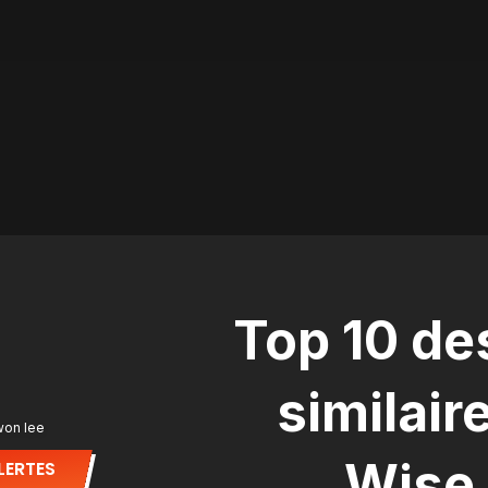
Top 10 d
similair
won lee
Wise
LERTES