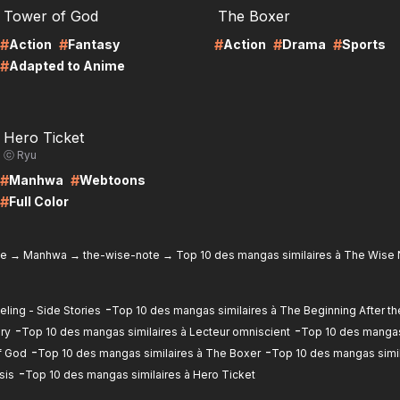
Tower of God
The Boxer
#
#
#
#
#
Action
Fantasy
Action
Drama
Sports
#
Adapted to Anime
RE
Hero Ticket
ⓒ Ryu
#
#
Manhwa
Webtoons
#
Full Color
e
→
Manhwa
→
the-wise-note
→
Top 10 des mangas similaires à The Wise
-
ling - Side Stories
Top 10 des mangas similaires à The Beginning After th
-
-
ry
Top 10 des mangas similaires à Lecteur omniscient
Top 10 des mangas
-
-
f God
Top 10 des mangas similaires à The Boxer
Top 10 des mangas similai
-
sis
Top 10 des mangas similaires à Hero Ticket