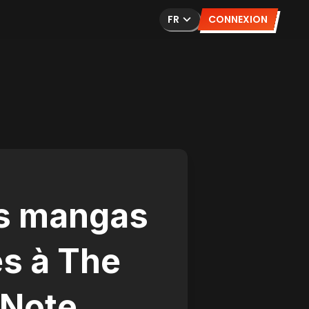
FR
CONNEXION
es mangas
es à The
 Note