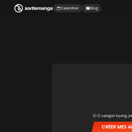
Calendrier
Blog
ⓒ ⓒ sangjun hyung, ji
CRÉER MES A