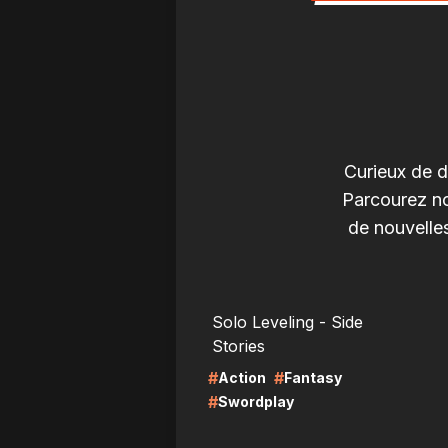
Curieux de d
Parcourez no
de nouvelle
LIRE
LI
Solo Leveling - Side
Stories
#
#
Action
Fantasy
#
Swordplay
LIRE
LI