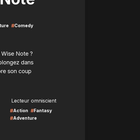
#
ture
Comedy
e Wise Note ?
 plongez dans
ore son coup
LIRE
Lecteur omniscient
#
#
Action
Fantasy
#
Adventure
LIRE