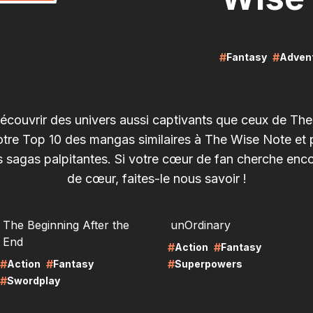
#
#
Fantasy
Adven
écouvrir des univers aussi captivants que ceux de Th
tre Top 10 des mangas similaires à The Wise Note et
s sagas palpitantes. Si votre cœur de fan cherche enc
de cœur, faites-le nous savoir !
RE
LIRE
The Beginning After the
unOrdinary
End
#
#
Action
Fantasy
#
#
#
Action
Fantasy
Superpowers
#
Swordplay
RE
LIRE