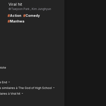
Viral hit
©Taejoon Park , Kim Junghyun
#
#
Action
Comedy
#
Manhwa
 Note
-
e End
-
 similaires à The God of High School
-
res à Viral hit