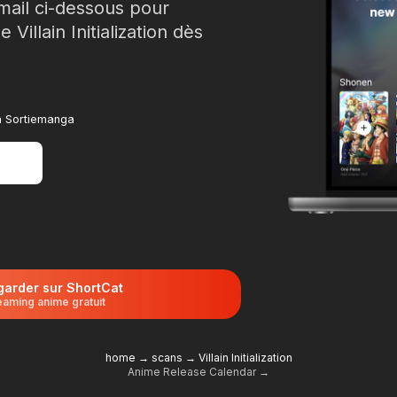
mail ci-dessous pour
 Villain Initialization dès
 à Sortiemanga
garder sur ShortCat
eaming anime gratuit
home
→
scans
→
Villain Initialization
Anime Release Calendar →