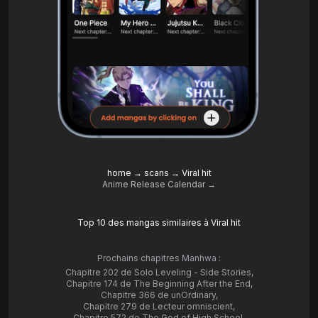
home
→
scans
→
Viral hit
Anime Release Calendar →
Top 10 des mangas similaires à Viral hit
Prochains chapitres Manhwa :
Chapitre 202 de Solo Leveling - Side Stories
,
Chapitre 174 de The Beginning After the End
,
Chapitre 366 de unOrdinary
,
Chapitre 279 de Lecteur omniscient
,
Chapitre 572 de The God of High School
,