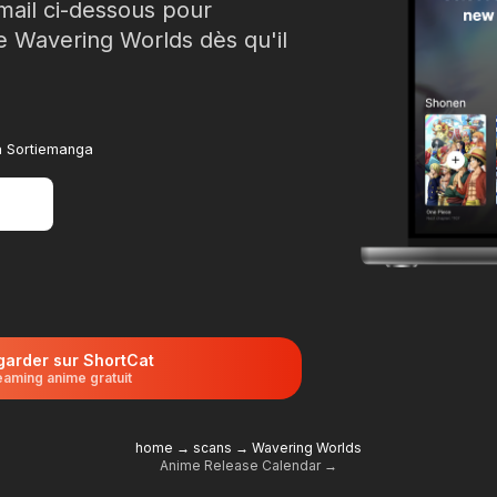
mail ci-dessous pour
e Wavering Worlds dès qu'il
 à Sortiemanga
garder sur ShortCat
eaming anime gratuit
home
→
scans
→
Wavering Worlds
Anime Release Calendar →