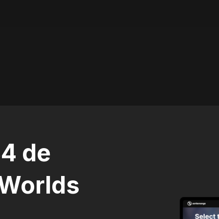
34 de
 Worlds