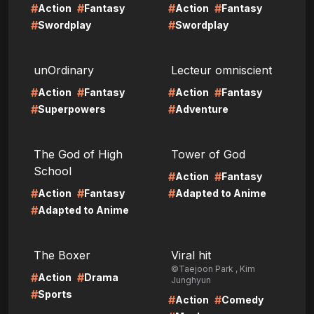
#
#
#
#
Action
Fantasy
Action
Fantasy
#
#
Swordplay
Swordplay
LIRE
LIRE
unOrdinary
Lecteur omniscient
#
#
#
#
Action
Fantasy
Action
Fantasy
#
#
Superpowers
Adventure
LIRE
LIRE
The God of High
Tower of God
School
#
#
Action
Fantasy
#
#
#
Action
Fantasy
Adapted to Anime
#
Adapted to Anime
LIRE
LIRE
The Boxer
Viral hit
©Taejoon Park , Kim
#
#
Action
Drama
Junghyun
#
Sports
#
#
Action
Comedy