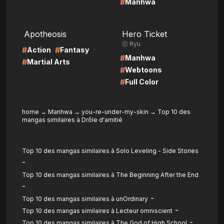
#
Manhwa
LIRE
LIRE
Apotheosis
Hero Ticket
ⓒ Ryu
#
#
Action
Fantasy
#
Manhwa
#
Martial Arts
#
Webtoons
#
Full Color
home
→
Manhwa
→
you-re-under-my-skin
→
Top 10 des
mangas similaires à Drôle d'amitié
Top 10 des mangas similaires à Solo Leveling - Side Stories
-
Top 10 des mangas similaires à The Beginning After the End
-
-
Top 10 des mangas similaires à unOrdinary
-
Top 10 des mangas similaires à Lecteur omniscient
-
Top 10 des mangas similaires à The God of High School