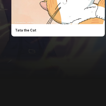
ⓒ ©Suwan Kim , Subin Kim
Tata the Cat