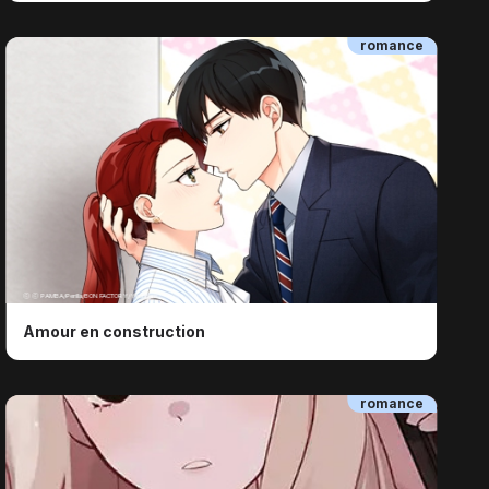
romance
ⓒ ⓒ PAMBA/Perilla/BON FACTORY/Yeondam
Amour en construction
romance