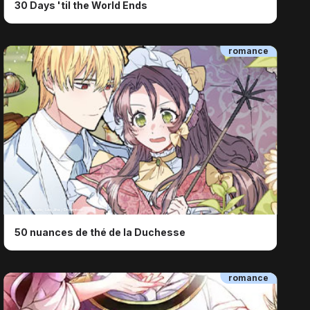
30 Days 'til the World Ends
romance
ⓒ ⓒ Antstudio, Lee Jiha / Dreamtoon
50 nuances de thé de la Duchesse
romance