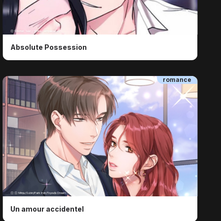
ⓒ ©Artist: bold / Writer: simyakseom
Absolute Possession
romance
ⓒ ⓒ Minju/Subin/Park Irvin/Toyou's Dream
Un amour accidentel