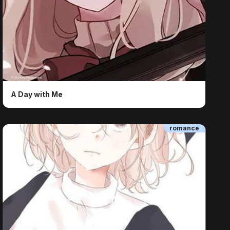
ⓒ By King Productions
A Day with Me
romance