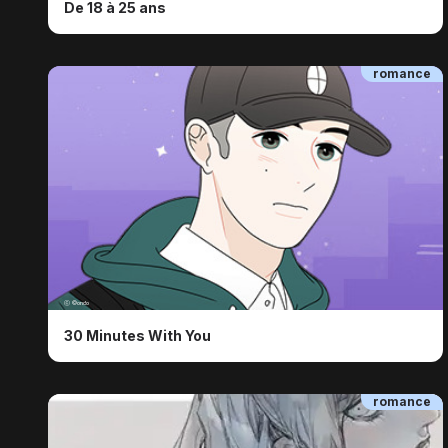
De 18 à 25 ans
romance
ⓒ ©ondo
30 Minutes With You
romance