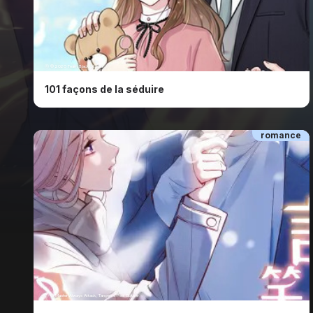
ⓒ © 2020 Team Black, Kakao
101 façons de la séduire
romance
ⓒ © Master Always Attack, Tangerine Peel Culture