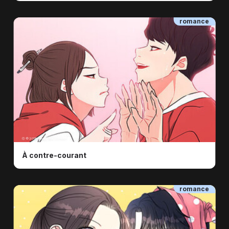
romance
ⓒ © 2018 Kwak Sital, Bomtoon
À contre-courant
romance