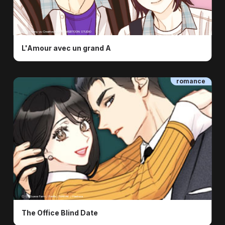
ⓒ ⓒ Hyang-yu Creative/KAKAO WEBTOON STUDIO
L'Amour avec un grand A
romance
ⓒ ​ⓒ Guava Farm / Perilla / NARAK / Haehwa
The Office Blind Date