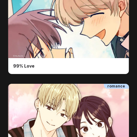
ⓒ By Re:On
99% Love
romance