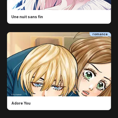
ⓒ ⓒ
Une nuit sans fin
romance
ⓒ By Kaykayb
Adore You