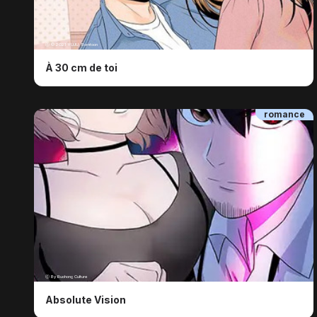
ⓒ © 2021 YUJU, Bomtoon
À 30 cm de toi
romance
ⓒ By Ruohong Culture
Absolute Vision