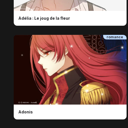
ⓒ ©Yeon Seula , NV
Adélia : Le joug de la fleur
romance
ⓒ ​ⓒ KEISHO - Gudang
Adonis