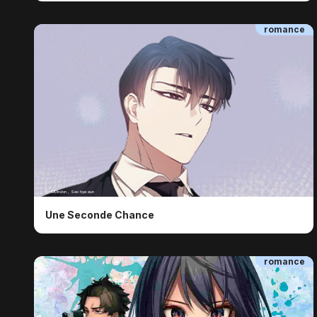
romance
ⓒ ©Dindon , Seo hye eun
Une Seconde Chance
romance