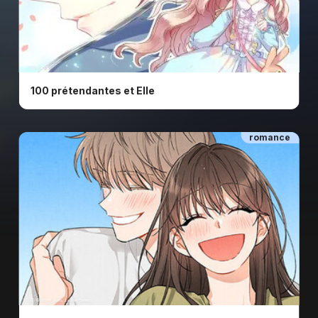
ⓒ © EYE
100 prétendantes et Elle
romance
ⓒ © 2019 Soru, Lezhin Comics