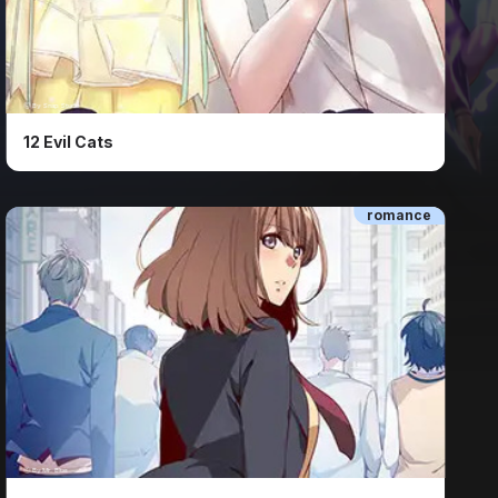
ⓒ By Snap Studio
12 Evil Cats
romance
ⓒ By Mr. Blue