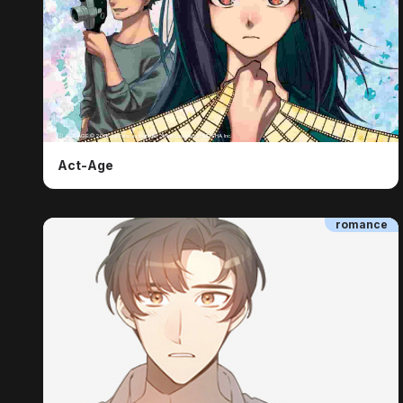
ⓒ ACT-AGE © 2018 by Tatsuya Matsuki, Shiro Usazaki/SHUEISHA Inc.
Act-Age
romance