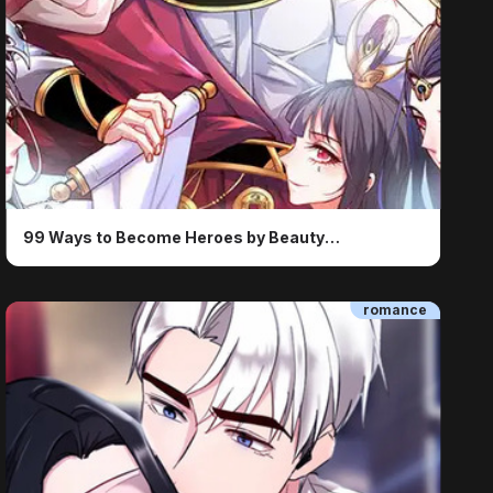
ⓒ By iCiyuan
99 Ways to Become Heroes by Beauty
Masters
romance