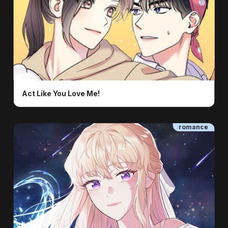
ⓒ ⓒ XUANN
Act Like You Love Me!
romance