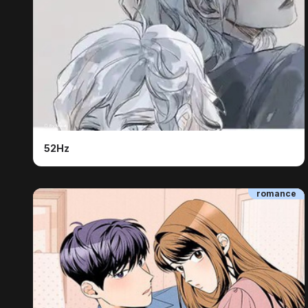
ⓒ By Mokafi
52Hz
romance