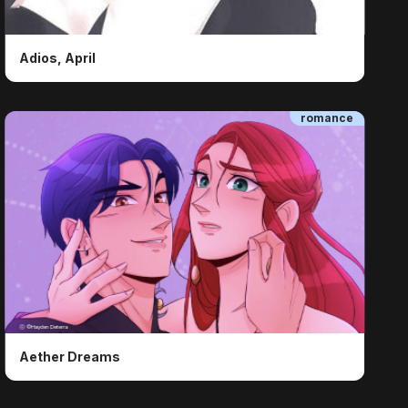
Adios, April
romance
ⓒ ©Hayden Deterra
Aether Dreams