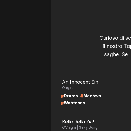
Curioso di sc
il nostro T
saghe. Se i
LIRE
LI
An Innocent Sin
Ohgye
#
#
Drama
Manhwa
#
Webtoons
LIRE
LI
Bello della Zia!
©Viagra | Sexy Bong