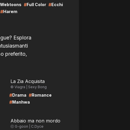
#
#
#
Webtoons
Full Color
Ecchi
#
Harem
logue? Esplora
ntusiasmanti
o preferito,
LIRE
La Zia Acquisita
© Viagra | Sexy Bong
#
#
Drama
Romance
#
Manhwa
LIRE
Abbaio ma non mordo
ⓒ G-goon | C.Dyce