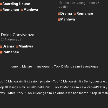
ⓒ Choi Tae-young - over.J /
#
Boarding House
Lezhin
#
#
Romance
Manhwa
#
#
Drama
Romance
#
Manhwa
RE
Dolce Convivenza
ⓒ Andromeda11
#
#
Drama
Manhwa
#
Romance
home
→
Mature
→
analogue
→
Top 10 Manga simili a Analogue
-
op 10 Manga simili a Lezioni private
Top 10 Manga simili a Senti, questa è c
-
op 10 Manga simili a Bello della Zia!
Top 10 Manga simili a A Pervert's Daily
-
-
Way - After Story
Top 10 Manga simili a Abbaio ma non mordo
Top 10 Mang