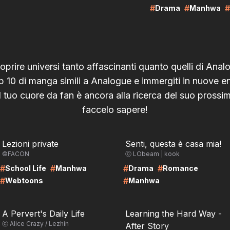
#
#
Drama
Manhwa
oprire universi tanto affascinanti quanto quelli di Ana
op 10 di manga simili a Analogue e immergiti in nuove e
l tuo cuore da fan è ancora alla ricerca del suo prossim
faccelo sapere!
RE
LIRE
Lezioni private
Senti, questa è casa mia!
©FACON
ⓒ LObeam | kook
#
#
#
#
School Life
Manhwa
Drama
Romance
#
#
Webtoons
Manhwa
RE
LIRE
A Pervert's Daily Life
Learning the Hard Way -
ⓒ Alice Crazy / Lezhin
After Story