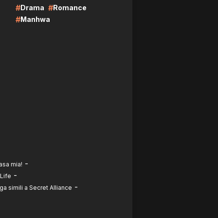
#
#
Drama
Romance
#
Manhwa
-
asa mia!
-
 Life
-
a simili a Secret Alliance