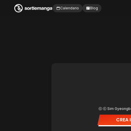
Calendario
Blog
ⓒ ⓒ Sim Gyeongbo
CREA I