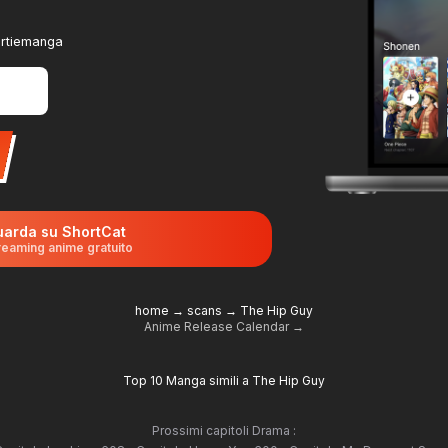
ortiemanga
arda su ShortCat
reaming anime gratuito
home
→
scans
→
The Hip Guy
Anime Release Calendar →
Top 10 Manga simili a The Hip Guy
Prossimi capitoli Drama :