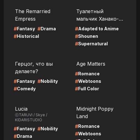
LIRE
LIRE
The Remarried
Туалетный
Empress
мальчик Ханако-
кун
#
#
#
Fantasy
Drama
Adapted to Anime
#
#
Historical
Shounen
#
Supernatural
LIRE
LIRE
Герцог, что вы
Age Matters
делаете?
#
Romance
#
#
#
Fantasy
Nobility
Webtoons
#
#
Comedy
Full Color
LIRE
LIRE
Lucia
Midnight Poppy
ⓒTARUVI / Skye /
Land
KIDARISTUDIO
#
Romance
#
#
Fantasy
Nobility
#
Webtoons
#
Drama