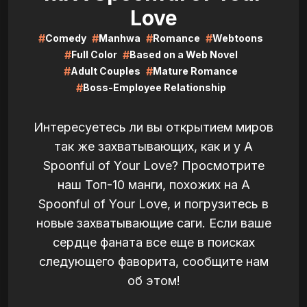
Love
#
#
#
#
Comedy
Manhwa
Romance
Webtoons
#
#
Full Color
Based on a Web Novel
#
#
Adult Couples
Mature Romance
#
Boss-Employee Relationship
Интересуетесь ли вы открытием миров
так же захватывающих, как и у A
Spoonful of Your Love? Просмотрите
наш Топ-10 манги, похожих на A
Spoonful of Your Love, и погрузитесь в
новые захватывающие саги. Если ваше
сердце фаната все еще в поисках
следующего фаворита, сообщите нам
об этом!