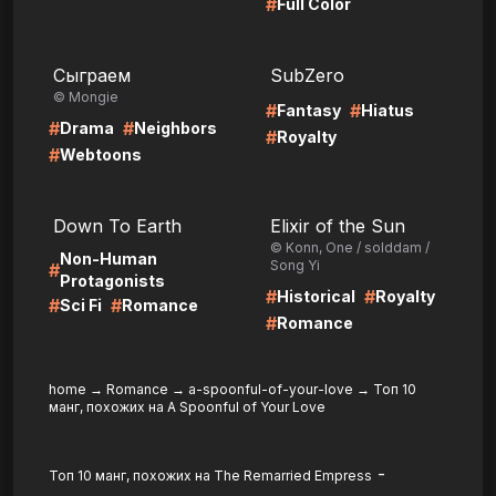
#
Full Color
LIRE
LIRE
Сыграем
SubZero
© Mongie
#
#
Fantasy
Hiatus
#
#
Drama
Neighbors
#
Royalty
#
Webtoons
LIRE
LIRE
Down To Earth
Elixir of the Sun
© Konn, One / solddam /
Non-Human
Song Yi
#
Protagonists
#
#
Historical
Royalty
#
#
Sci Fi
Romance
#
Romance
home
→
Romance
→
a-spoonful-of-your-love
→
Топ 10
манг, похожих на A Spoonful of Your Love
-
Топ 10 манг, похожих на The Remarried Empress