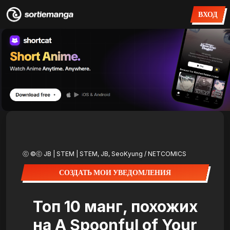
ВХОД
ⓒ ©ⓒ JB | STEM | STEM, JB, SeoKyung / NETCOMICS
СОЗДАТЬ МОИ УВЕДОМЛЕНИЯ
Топ 10 манг, похожих
на A Spoonful of Your