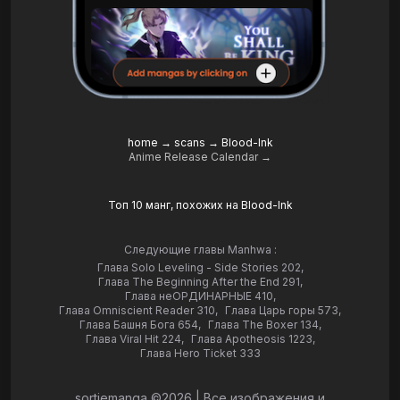
home
→
scans
→
Blood-Ink
Anime Release Calendar →
Топ 10 манг, похожих на Blood-Ink
Следующие главы Manhwa :
Глава Solo Leveling - Side Stories 202
,
Глава The Beginning After the End 291
,
Глава неОРДИНАРНЫЕ 410
,
Глава Omniscient Reader 310
,
Глава Царь горы 573
,
Глава Башня Бога 654
,
Глава The Boxer 134
,
Глава Viral Hit 224
,
Глава Apotheosis 1223
,
Глава Hero Ticket 333
sortiemanga ©
2026
|
Все изображения и