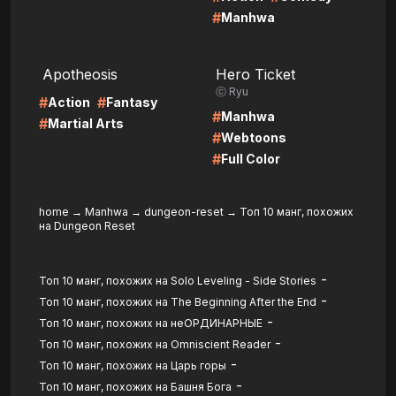
#
Manhwa
LIRE
LIRE
Apotheosis
Hero Ticket
ⓒ Ryu
#
#
Action
Fantasy
#
Manhwa
#
Martial Arts
#
Webtoons
#
Full Color
home
→
Manhwa
→
dungeon-reset
→
Топ 10 манг, похожих
на Dungeon Reset
-
Топ 10 манг, похожих на Solo Leveling - Side Stories
-
Топ 10 манг, похожих на The Beginning After the End
-
Топ 10 манг, похожих на неОРДИНАРНЫЕ
-
Топ 10 манг, похожих на Omniscient Reader
-
Топ 10 манг, похожих на Царь горы
-
Топ 10 манг, похожих на Башня Бога