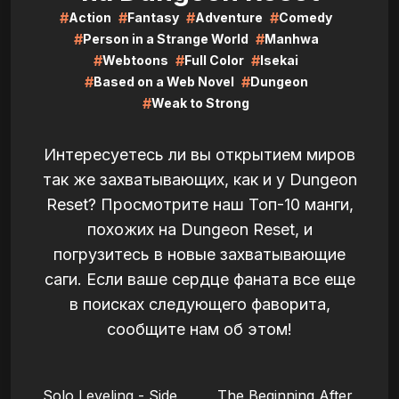
#
#
#
#
Action
Fantasy
Adventure
Comedy
#
#
Person in a Strange World
Manhwa
#
#
#
Webtoons
Full Color
Isekai
#
#
Based on a Web Novel
Dungeon
#
Weak to Strong
Интересуетесь ли вы открытием миров
так же захватывающих, как и у Dungeon
Reset? Просмотрите наш Топ-10 манги,
похожих на Dungeon Reset, и
погрузитесь в новые захватывающие
саги. Если ваше сердце фаната все еще
в поисках следующего фаворита,
сообщите нам об этом!
LIRE
LIRE
Solo Leveling - Side
The Beginning After