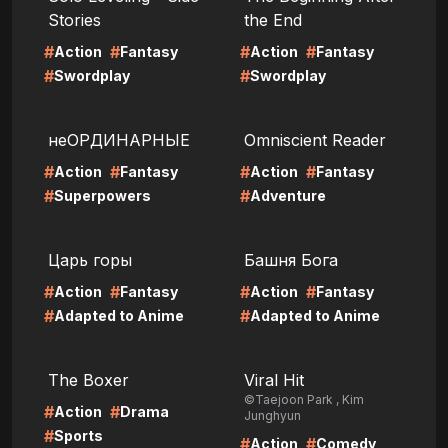
Stories
the End
#
#
#
#
Action
Fantasy
Action
Fantasy
#
#
Swordplay
Swordplay
LIRE
LIRE
неОРДИНАРНЫЕ
Omniscient Reader
#
#
#
#
Action
Fantasy
Action
Fantasy
#
#
Superpowers
Adventure
LIRE
LIRE
Царь горы
Башня Бога
#
#
#
#
Action
Fantasy
Action
Fantasy
#
#
Adapted to Anime
Adapted to Anime
LIRE
LIRE
The Boxer
Viral Hit
©Taejoon Park , Kim
#
#
Action
Drama
Junghyun
#
Sports
#
#
Action
Comedy