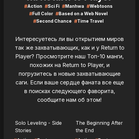
#
#
#
#
Action
Sci Fi
Manhwa
Webtoons
#
#
Full Color
Based on a Web Novel
#
#
Second Chance
Time Travel
Интересуетесь ли вы открытием миров
так же захватывающих, как и у Return to
Player? Просмотрите наш Топ-10 манги,
похожих на Return to Player, и
погрузитесь в новые захватывающие
саги. Если ваше сердце фаната все еще
в поисках следующего фаворита,
сообщите нам об этом!
LIRE
LIRE
Solo Leveling - Side
The Beginning After
Stories
the End