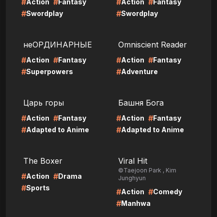
#
#
#
#
Action
Fantasy
Action
Fantasy
#
#
Swordplay
Swordplay
LIRE
LIRE
неОРДИНАРНЫЕ
Omniscient Reader
#
#
#
#
Action
Fantasy
Action
Fantasy
#
#
Superpowers
Adventure
LIRE
LIRE
Царь горы
Башня Бога
#
#
#
#
Action
Fantasy
Action
Fantasy
#
#
Adapted to Anime
Adapted to Anime
LIRE
LIRE
The Boxer
Viral Hit
©Taejoon Park , Kim
#
#
Action
Drama
Junghyun
#
Sports
#
#
Action
Comedy
#
Manhwa