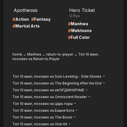
LIRE
LIRE
Apotheosis
Hero Ticket
ⓒ Ryu
#
#
Action
Fantasy
#
Manhwa
#
Martial Arts
#
Webtoons
#
Full Color
home
→
Manhwa
→
return-to-player
→
Топ 10 манг,
похожих на Return to Player
-
Топ 10 манг, похожих на Solo Leveling - Side Stories
-
Топ 10 манг, похожих на The Beginning After the End
-
Топ 10 манг, похожих на неОРДИНАРНЫЕ
-
Топ 10 манг, похожих на Omniscient Reader
-
Топ 10 манг, похожих на Царь горы
-
Топ 10 манг, похожих на Башня Бога
-
Топ 10 манг, похожих на The Boxer
-
Топ 10 манг, похожих на Viral Hit