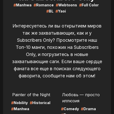
#
#
#
#
Manhwa
Romance
Webtoons
Full Color
#
#
BL
Yaoi
Интересуетесь ли вы открытием миров
так же захватывающих, как и у
Subscribers Only? Просмотрите наш
Топ-10 манги, похожих на Subscribers
Only, и погрузитесь в новые
захватывающие саги. Если ваше сердце
фаната все еще в поисках следующего
фаворита, сообщите нам об этом!
LIRE
LIRE
Painter of the Night
Любовь — просто
иллюзия
#
#
Nobility
Historical
#
#
#
Manhwa
Comedy
Drama