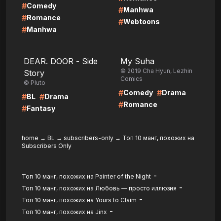
#
Comedy
#
Manhwa
#
Romance
#
Webtoons
#
Manhwa
LIRE
LIRE
DEAR. DOOR - Side
My Suha
© 2019 Cha Hyun, Lezhin
Story
Comics
© Pluto
#
#
Comedy
Drama
#
#
BL
Drama
#
Romance
#
Fantasy
home
→
BL
→
subscribers-only
→
Топ 10 манг, похожих на
Subscribers Only
-
Топ 10 манг, похожих на Painter of the Night
-
Топ 10 манг, похожих на Любовь — просто иллюзия
-
Топ 10 манг, похожих на Yours to Claim
-
Топ 10 манг, похожих на Jinx