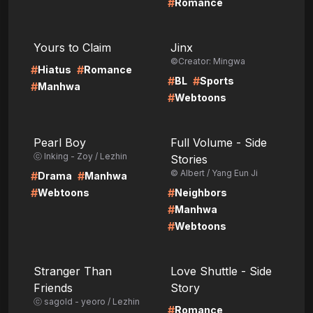
#
Romance
LIRE
LIRE
Yours to Claim
Jinx
©Creator: Mingwa
#
#
Hiatus
Romance
#
#
BL
Sports
#
Manhwa
#
Webtoons
LIRE
LIRE
Pearl Boy
Full Volume - Side
ⓒ Inking - Zoy / Lezhin
Stories
© Albert / Yang Eun Ji
#
#
Drama
Manhwa
#
#
Webtoons
Neighbors
#
Manhwa
#
Webtoons
LIRE
LIRE
Stranger Than
Love Shuttle - Side
Friends
Story
ⓒ sagold - yeoro / Lezhin
#
Romance