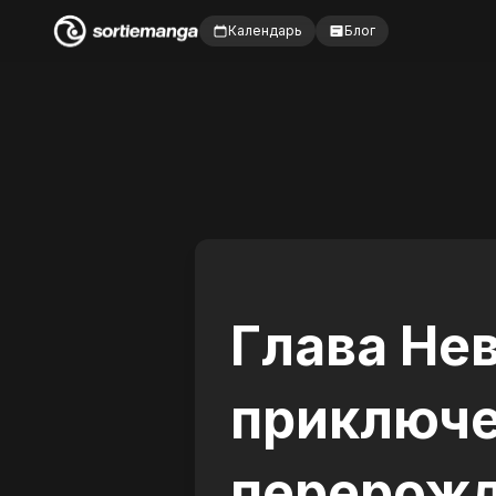
Календарь
Блог
Глава Не
приключ
перерожд