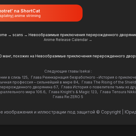
otret' na ShortCat
splatnyj anime striming
ome
→
scans
→
Невообразимые приключения перерожденного дворяни
Anime Release Calendar →
10 манг, похожих на Невообразимые приключения перерожденного двор
Следующие главы Isekai :
ии в слизь 125
,
Глава Реинкарнация безработного ~История о приключе
ычная профессия – сильнейший в мире 84
,
Глава The Rising of the Shield
перерожденного дворянина 67
,
Глава История о повелителе тьмы из др
раллельного мирa 106.6
,
Глава Knight's & Magic 123
,
Глава Tensura Nikki
Глава Re:ZERO 5
е изображения и иллюстрации под защитой © Copyright
|
Юрид