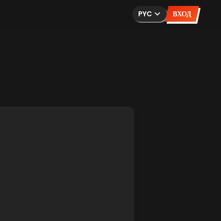
PYC
ВХОД