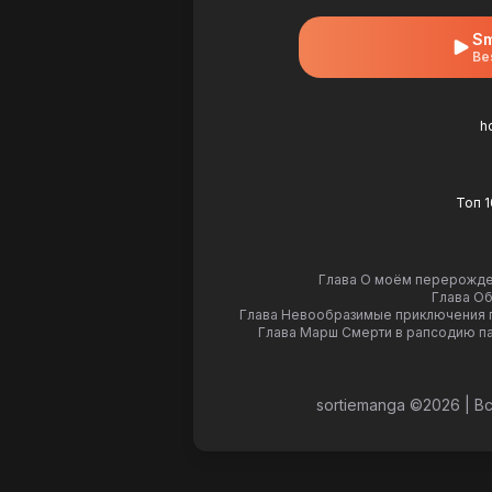
Sm
Be
h
Топ 
Глава О моём перерожден
Глава Об
Глава Невообразимые приключения 
Глава Марш Смерти в рапсодию па
sortiemanga ©
2026
|
Вс