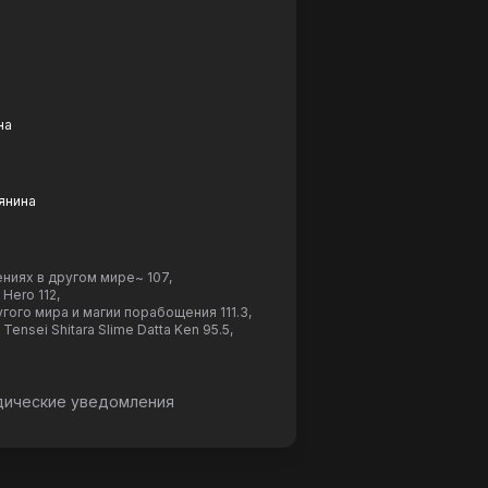
на
янина
ниях в другом мире~ 107
,
 Hero 112
,
угого мира и магии порабощения 111.3
,
 Tensei Shitara Slime Datta Ken 95.5
,
ические уведомления