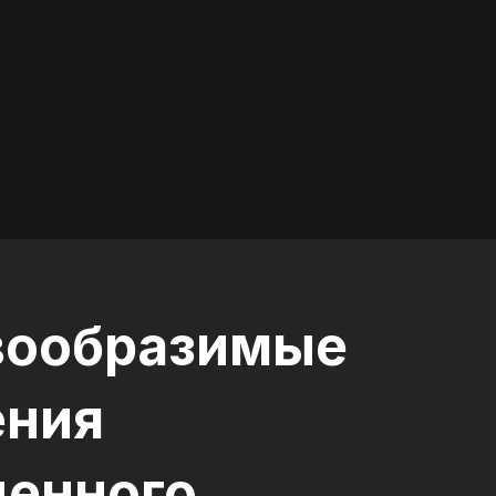
вообразимые
ения
енного