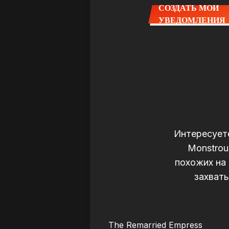
СОЗДАТЬ МОИ
УВЕДОМЛЕНИЯ
Интересуете
Monstrou
похожих на 
захваты
LIRE
LI
The Remarried Empress