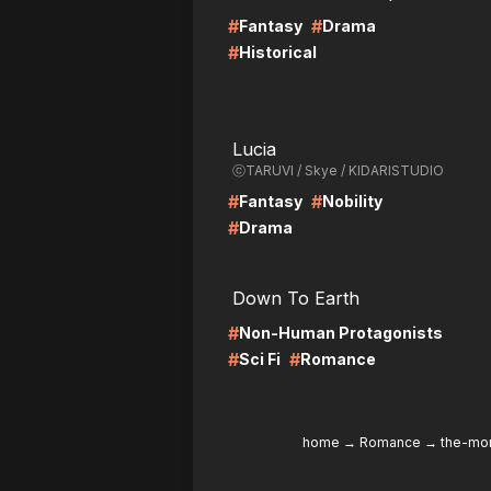
#
#
Fantasy
Drama
#
Historical
LIRE
LI
Lucia
ⓒTARUVI / Skye / KIDARISTUDIO
#
#
Fantasy
Nobility
#
Drama
LIRE
LI
Down To Earth
#
Non-Human Protagonists
#
#
Sci Fi
Romance
home
→
Romance
→
the-mo