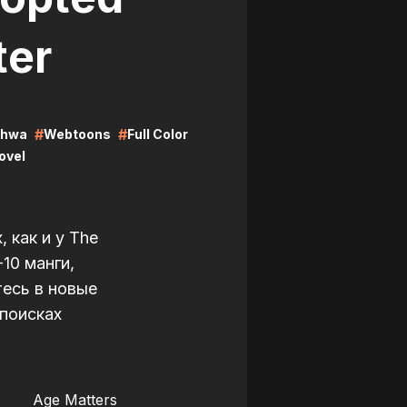
ter
#
#
hwa
Webtoons
Full Color
ovel
 как и у The
10 манги,
тесь в новые
 поисках
LIRE
Age Matters