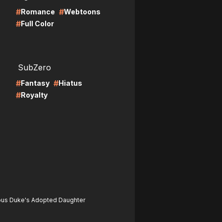
#
#
Romance
Webtoons
#
Full Color
LIRE
SubZero
#
#
Fantasy
Hiatus
#
Royalty
ous Duke's Adopted Daughter