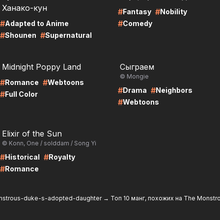
Ханако-кун
#
#
Fantasy
Nobility
#
#
Adapted to Anime
Comedy
#
#
Shounen
Supernatural
RE
LIRE
Midnight Poppy Land
Сыграем
© Mongie
#
#
Romance
Webtoons
#
#
Drama
Neighbors
#
Full Color
#
Webtoons
RE
Elixir of the Sun
© Konn, One / solddam / Song Yi
#
#
Historical
Royalty
#
Romance
nstrous-duke-s-adopted-daughter
→
Топ 10 манг, похожих на The Monstr