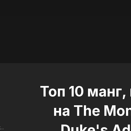
Топ 10 манг,
на The Mo
Duke's A
ⓒ ​ⓒ MinJakk, Liaran / ROKMEDIA