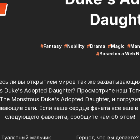
Daugh
#
#
#
#
#
Fantasy
Nobility
Drama
Magic
Man
#
Based on a Web N
сь ли вы открытием миров так же захватывающих,
s Duke's Adopted Daughter? Просмотрите наш Топ-
The Monstrous Duke's Adopted Daughter, и погрузи
вающие саги. Если ваше сердце фаната все еще в
следующего фаворита, сообщите нам об этом!
RE
LIRE
Туалетный мальчик
Герцог, что вы делаете?