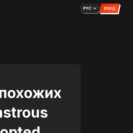
PYC
ВХОД
 похожих
nstrous
dopted